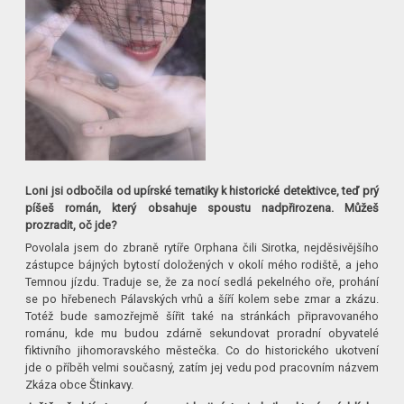
Loni jsi odbočila od upírské tematiky k historické detektivce, teď prý
píšeš román, který obsahuje spoustu nadpřirozena. Můžeš
prozradit, oč jde?
Povolala jsem do zbraně rytíře Orphana čili Sirotka, nejděsivějšího
zástupce bájných bytostí doložených v okolí mého rodiště, a jeho
Temnou jízdu. Traduje se, že za nocí sedlá pekelného oře, prohání
se po hřebenech Pálavských vrhů a šíří kolem sebe zmar a zkázu.
Totéž bude samozřejmě šířit také na stránkách připravovaného
románu, kde mu budou zdárně sekundovat proradní obyvatelé
fiktivního jihomoravského městečka. Co do historického ukotvení
jde o příběh velmi současný, zatím jej vedu pod pracovním názvem
Zkáza obce Štinkavy.