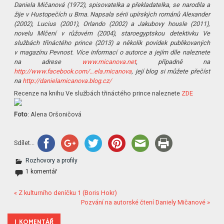
Daniela Mičanová (1972), spisovatelka a překladatelka, se narodila a
žije v Hustopečích u Brna. Napsala sérii upírských románů Alexander
(2002), Lucius (2001), Orlando (2002) a Jakubovy housle (2011),
novelu Mlčení v růžovém (2004), staroegyptskou detektivku Ve
službách třináctého prince (2013) a několik povídek publikovaných
v magazínu Pevnost. Více informací o autorce a jejím díle naleznete
na adrese
www.micanova.net
, případně na
http://www.facebook.com/…ela.micanova
, její blog si můžete přečíst
na
http://danielamicanova.blog.cz/
Recenze na knihu Ve službách třináctého prince naleznete
ZDE
Foto
: Alena Oršoničová
Sdílet...
Rozhovory a profily
1 komentář
« Z kulturního deníčku 1 (Boris Hokr)
Pozvání na autorské čtení Daniely Mičanové »
1 KOMENTÁŘ