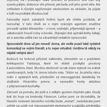
uzavřu pátým, dokonce vím přesně, jak bude znít jeho první věta. Ale
vzhledem k různým nepříznivým okolnostem se obávám, že půjde
o běh na proklatě dlouhou trať.
Fanoušky mých zubatých hrdinů bych ale chtěla požádat, ať
nezoufají. V tuto chvíli se s mým vzácným agentem snažíme
prosadit vydání Alexandra – v nové, svižnější, příjemnější úpravě – a
Jakubových houslí coby e-booků. Zbývající dvě upírské knihy čekají,
až si autorka udělá čas na zásadnější redakční opracování.
Spisovatelé dnes už jen nesedí doma, ale vedle psaní také vydatně
komunikují se svými čtenáři, a to nejen virtuálně. Uvidíme tě někdy na
nějaké veřejné akci?
Budou-li mi bohové příznivě nakloněni, zhmotním se v pražském
knihkupectví Fantasya, které mi vlídně poskytlo prostory
k autorskému čtení. Shodou okolností se tak stane stylově na svátek
zamilovaných, tedy 14. února tohoto roku. Těším se, že přečtu něco
málo z vydaných knih, především ze staroegyptské detektivky Ve
službách třináctého prince, a navnadím hosty ukázkou
z připravované kuchařky.
Zároveň se pomalu, ale jistě a s velkým gustem chystám jako chudý
král do boje na brněnský Fénixcon. Ledva jsem se dozvěděla, že
hlavním motivem letošního ročníku bude „restart“, nedokázala jsem
udržet na uzdě své staroegyptské vlastenectví a nabídla přednášku