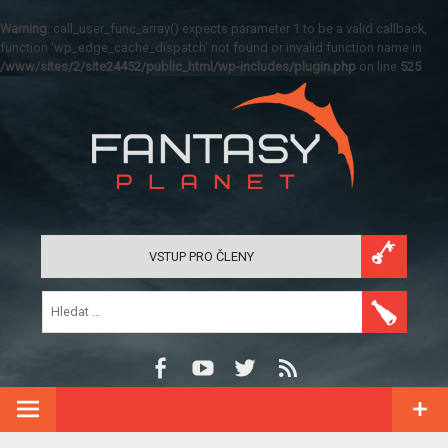
Warning
: call_user_func_array() expects parameter 1 to be a valid callback,
function 'wp_edge_cache_dispatch' not found or invalid function name in
/www/sites/2/site24452/public_html/wp-includes/plugin.php
on line
525
VSTUP PRO ČLENY