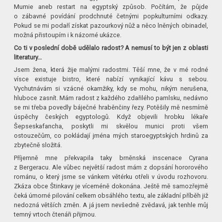
Mumie aneb restart na egyptský způsob. Počítám, že půjde
o zábavné povídání prodchnuté četnými popkulturními odkazy.
Pokud se mi podaří získat pazourkový nůž a něco lněných obinadel,
možná přistoupím i k názorné ukázce.
Co ti v poslední době udělalo radost? A nemusí to být jen z oblasti
literatury…
Jsem žena, která žije malými radostmi. Těší mne, že v mé rodné
vísce existuje bistro, které nabízí vynikající kávu s sebou.
Vychutnávám si vzácné okamžiky, kdy se mohu, nikým nerušena,
hluboce zasnít. Mám radost z každého zdařilého pamlsku, nedávno
se mi třeba povedly báječné hraběnčiny řezy. Potěšily mě nesmírně
úspěchy českých egyptologů. Když objevili hrobku lékaře
Šepseskafancha, poskytli mi skvělou munici proti všem
ostouzečům, co pokládají jména mých staroegyptských hrdinů za
zbytečně složitá.
Příjemně mne překvapila taky brněnská inscenace Cyrana
z Bergeracu. Ale vůbec největší radost mám z dopsání hororového
románu, o který jsme se vánkem větérku otřeli v úvodu rozhovoru.
Zkáza obce Štinkavy je víceméně dokonána. Ještě mě samozřejmě
čeká úmorné pilování celkem obsáhlého textu, ale základní příběh již
nedozná větších změn. A já jsem nevšedně zvědavá, jak tenhle můj
temný vrtoch čtenáři přijmou.