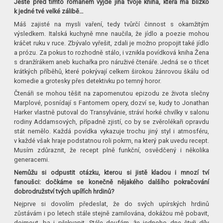
Ještě před tímto románem vyjde jiná tvoje kniha, která má blízko
k jedné tvé velké zálibě…
Máš zajisté na mysli vaření, tedy tvůrčí činnost s okamžitým
výsledkem. Italská kuchyně mne naučila, že jídlo a poezie mohou
kráčet ruku v ruce. Zbývalo vyřešit, zdali je možno propojit také jídlo
a prózu. Za pokus to rozhodně stálo, i vznikla povídková kniha Žena
s dranžírákem aneb kuchařka pro náruživé čtenáře. Jedná se o třicet
krátkých příběhů, které pokrývají celkem širokou žánrovou škálu od
komedie a grotesky přes detektivku po temný horor.
Čtenáři se mohou těšit na zapomenutou epizodu ze života slečny
Marplové, posnídají s Fantomem opery, dozví se, kudy to Jonathan
Harker vlastně putoval do Transylvánie, stráví horké chvilky v salonu
rodiny Addamsových, případně zjistí, co by se zvěrolékaři opravdu
stát nemělo. Každá povídka vykazuje trochu jiný styl i atmosféru,
v každé však hraje podstatnou roli pokrm, na který pak uvedu recept.
Musím zdůraznit, že recept plně funkční, osvědčený i několika
generacemi.
Nemůžu si odpustit otázku, kterou si jistě kladou i mnozí tví
fanoušci: dočkáme se konečně nějakého dalšího pokračování
dobrodružství tvých upířích hrdinů?
Nejprve si dovolím předeslat, že do svých upírských hrdinů
zůstávám i po letech stále stejně zamilována, dokážou mě pobavit,
dojmout, ba i překvapit. Stále doufám, že jednoho dne čtyři díly