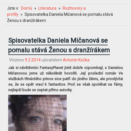
Jste v:
Domů
Literatura
Rozhovory a
profily
Spisovatelka Daniela Mičanová se pomalu stává
Ženou s dranžírákem
Spisovatelka Daniela Mičanová se
pomalu stává Ženou s dranžírákem
Vloženo
9.2.2014
uživatelem
Antonín Kočka
Jak si návštěvníci FantasyPlanet jistě dobře vzpomínají, s Danielou
Mičanovou jsme už několikrát hovořili. Její poslední román Ve
službách třináctého prince sice patří do jiného žánru, ale proslýchá
se, že se opět vrací k fantastice. Proč se však spoléhat na fámy,
nejlepší bude se zeptat přímo autorky.