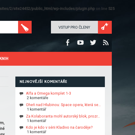
ites/2/site24452/public_html/wp-includes/plugin.php
on line
525
VSTUP PRO ČLENY
KNIH
NEJNOVĚJŠÍ KOMENTÁŘE
Alfa a Omega komplet 1-3
2 komentáře
Oheň nad Hlubinou: Space opera, která se…
1 komentář
Za Kolaboranta mohl autorský blok, prozr…
1 komentář
ým,
Kdo je kdo v sérii Kladivo na čaroděje?
lné
1 komentář
asy