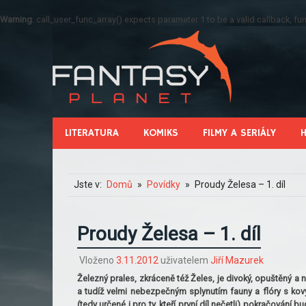
Warning
: call_user_func_array() expects parameter 1 to be a valid callback, 
LITERATURA
KOMIKS
FILMY A SERIÁLY
Jste v:
Domů
Povídky
Proudy Želesa – 1. díl
Proudy Želesa – 1. díl
Vloženo
3.11.2012
uživatelem
Jiří Mazurek
Železný prales, zkráceně též Želes, je divoký, opuštěný a
a tudíž velmi nebezpečným splynutím fauny a flóry s kovy
(tedy určené i pro ty, kteří první díl nečetli) pokračování