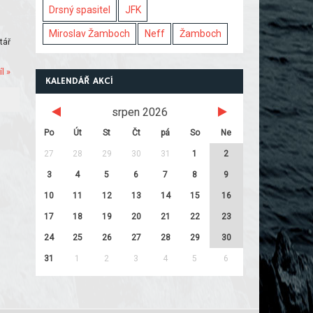
Drsný spasitel
JFK
Miroslav Žamboch
Neff
Žamboch
tář
l »
KALENDÁŘ AKCÍ
srpen 2026
Po
Út
St
Čt
pá
So
Ne
27
28
29
30
31
1
2
3
4
5
6
7
8
9
10
11
12
13
14
15
16
17
18
19
20
21
22
23
24
25
26
27
28
29
30
31
1
2
3
4
5
6