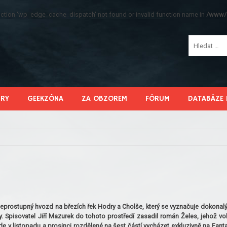
function 'wp_edge_cache_dispatch' not found or invalid function name in
/www/s
HRY
GEEKZÓNA
ZA OBZOREM
FÓRUM
DATABÁZE 
 neprostupný hvozd na březích řek Hodry a Cholše, který se vyznačuje dokonal
. Spisovatel Jiří Mazurek do tohoto prostředí zasadil román Želes, jehož vo
 bude v listopadu a prosinci rozdělené na šest částí vycházet exkluzivně na Fant