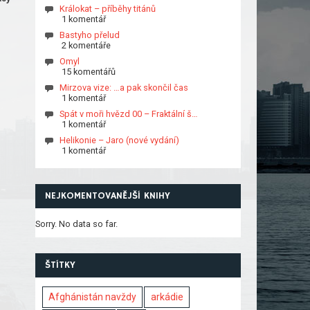
Králokat – příběhy titánů
1 komentář
Bastyho přelud
2 komentáře
Omyl
15 komentářů
Mirzova vize: …a pak skončil čas
1 komentář
Spát v moři hvězd 00 – Fraktální š…
1 komentář
Helikonie – Jaro (nové vydání)
1 komentář
NEJKOMENTOVANĚJŠÍ KNIHY
Sorry. No data so far.
ŠTÍTKY
Afghánistán navždy
arkádie