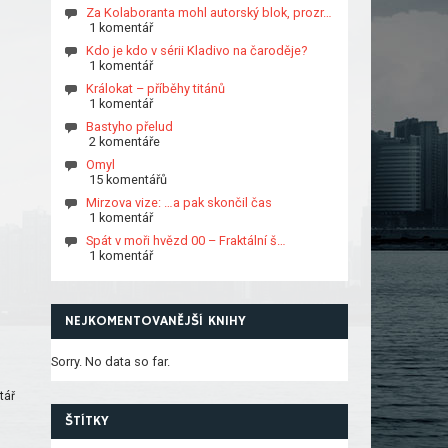
Za Kolaboranta mohl autorský blok, prozr…
1 komentář
Kdo je kdo v sérii Kladivo na čaroděje?
1 komentář
Králokat – příběhy titánů
1 komentář
Bastyho přelud
2 komentáře
Omyl
15 komentářů
Mirzova vize: …a pak skončil čas
1 komentář
Spát v moři hvězd 00 – Fraktální š…
1 komentář
NEJKOMENTOVANĚJŠÍ KNIHY
Sorry. No data so far.
tář
ŠTÍTKY