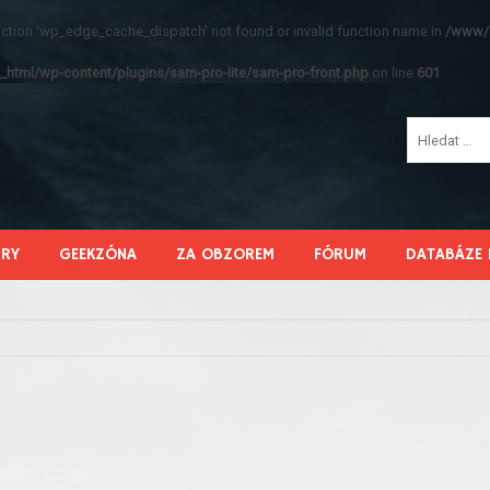
function 'wp_edge_cache_dispatch' not found or invalid function name in
/www/s
_html/wp-content/plugins/sam-pro-lite/sam-pro-front.php
on line
601
HRY
GEEKZÓNA
ZA OBZOREM
FÓRUM
DATABÁZE 