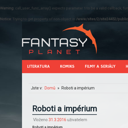
Warning
: call_user_func_array() expects parameter 1 to be a valid callback, 
Notice
: Trying to get property of non-object in
/www/sites/2/site24452/public
LITERATURA
KOMIKS
FILMY A SERIÁLY
Jste v:
Domů
Roboti a impérium
Roboti a impérium
Vloženo
31.3.2016
uživatelem
Roboti a impérium