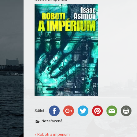
Sdílet...
Nezařazené
« Roboti a impérium