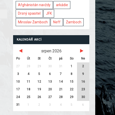
Afghánistán navždy
arkádie
Drsný spasitel
JFK
Miroslav Žamboch
Neff
Žamboch
KALENDÁŘ AKCÍ
srpen 2026
Po
Út
St
Čt
pá
So
Ne
27
28
29
30
31
1
2
3
4
5
6
7
8
9
10
11
12
13
14
15
16
17
18
19
20
21
22
23
24
25
26
27
28
29
30
31
1
2
3
4
5
6