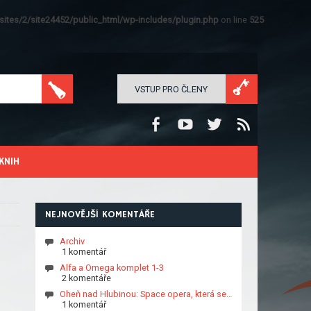
ites/2/site24452/public_html/wp-includes/plugin.php
on line
525
VSTUP PRO ČLENY
KNIH
NEJNOVĚJŠÍ KOMENTÁŘE
Archiv
1 komentář
Alfa a Omega komplet 1-3
2 komentáře
Oheň nad Hlubinou: Space opera, která se…
1 komentář