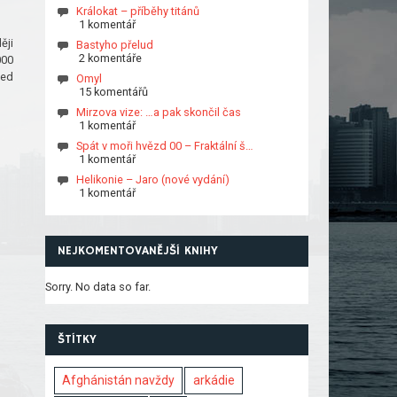
Králokat – příběhy titánů
1 komentář
ěji
Bastyho přelud
2 komentáře
000
led
Omyl
15 komentářů
Mirzova vize: …a pak skončil čas
1 komentář
Spát v moři hvězd 00 – Fraktální š…
1 komentář
Helikonie – Jaro (nové vydání)
1 komentář
NEJKOMENTOVANĚJŠÍ KNIHY
Sorry. No data so far.
ŠTÍTKY
Afghánistán navždy
arkádie