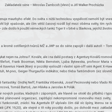
Zakladatelé série – Miroslav Žambcoh (vlevo) a Jiří Walker Procházka
menuje maurbyho efekt. Do světa s nižší technickou vyspělostí nemohl být vne
ohl být vpašován, ale čím větší časový rozdíl byl mezi oběma světy, tím rychl
 zde došlo k použití německých tanků Tiger II v bitvě u Slavkova, jejichž životn
a kromě ostřílených tvůrců MŽ a JWP se do série zapojili i další autoři – To
vykat nejen na Johna F. Kováře, ale i na další postavy z Agentury Kovářů rovnov
Villefort, Frank Boorman, Nikita Bernstein, Ljuba Bytewska, profesor Maria 
ě Xaverius Hawk (který si později vysloužil i vlastní spin-off sérii Agent X-Haw
atuh, M-pivo, Geiger-Thurgaufův indikátor, nebo třeba fantómdrom (viz slovní
eské fantastiky: Ondřej Neff, Františka Vrbenská, Josef Pecinovský nebo Vlado Rí
Francová, Tomáš Bartoš, Jan Hlávka a Jaroslav A Polák.
 nových postav, kladných i záporných, ale hlavně se otiskl do příběhů i typi
dně plánované organizaci, zajišťující nekompromisně rovnováhu mezi světy,
cí funkcionáři, zrádci. Na Agentuře EF ulpívalo čím dál víc špíny, kterou se s
tě (JFK 19,20), ale stejně o tři roky později došlo, po dohodě mezi zakladat