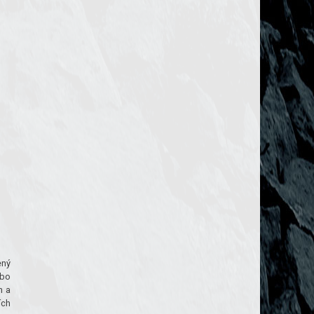
ený
ebo
h a
ích