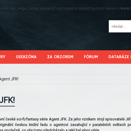
function 'wp_edge_cache_dispatch' not found or invalid function name in
/www/s
HRY
GEEKZÓNA
ZA OBZOREM
FÓRUM
DATABÁZE 
 Agent JFK!
 JFK!
rvní české sci-fi/fantasy série Agent JFK. Za jeho vznikem stojí spisovatelé Jiří
inální českou knižní řadu o agentovi zasahující v paralelních světech pr
společně, co vše tomu předcházelo a jaký byl vývoj série.