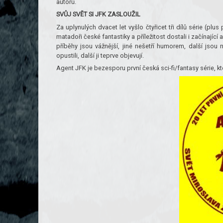
autorů.
SVŮJ SVĚT SI JFK ZASLOUŽIL
Za uplynulých dvacet let vyšlo čtyřicet tři dílů série (plus
matadoři české fantastiky a příležitost dostali i začínající
příběhy jsou vážnější, jiné nešetří humorem, další jsou n
opustili, další ji teprve objevují.
Agent JFK je bezesporu první česká sci-fi/fantasy série, k