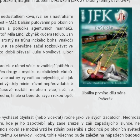
 záporákem, mágem hrabětem X-Hawkem (JFK 27: Dlouhý temný úsvit-JWP).
 nedostatkem kovů, rval se z nástrahami
 pěst – MŽ). Dalším putováním po okolních
era a poručíka agenturních mariňáků,
toři Míla Linc, Zbyněk Kučera Holub, Jan
 srostlý na trůnu inckého boha Virakoči
. JFK se převážně začal rozkoukávat ve
éto době převzali Julie Nováková, Libor
ojekt v rámci série, rozsáhlejší příběh o
es drogy a mystiku nacistických vůdců.
e autory, vytvořit co nejrychleji, ale jak
mi výstřely míním různé nepředvídatelné
 časově roztáhl mnohem více, než se
Obálka prvního dílu série –
ednu, finále si bere do svých rukou opět
Pašerák
vycházet čtyřikrát (nebo vícekrát) ročně jako ve svých začátcích. Neohrož
m, kde je ho zapotřebí, aby zase zmizel v záři zapadajícího slunce, n
ancis Kovář se možná vrátí ke stíhání pašeráků a zločinců po okolních světec
otnému X-Hawkovi. Kdoví, tohle všechno bude záležet na nápadech budouc