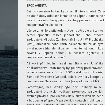
ZROD AGENTA
Čeští spisovatelé fantastiky to neměli nikdy snadné. Za s
po do té doby odpírané literatuře ze západu. Situace se 
narazit na sérii s česky píšícími autory pouze v místní
nad primitivními planetami.
Vše se změnilo s příchodem Agenta JFK, ale ani ten to
neměl zpočátku vůbec jednoduché. Jeho otcové
zakladatelé, Miroslav Žamboch (MŽ) a Jiří W. Procházka
(JWP), obcházeli jedno knižní nakladatelství za druhým
s vizí nové série, ale nikde se ji nechtěli ujmout, nikde
nevěřili v úspěch příběhů o českém agentovi a
nespočtem paralelních světů.
Až když při hledání narazili na Stanislava Juhaňáka
z nakladatelství Triton, mohly být položeny první stavební
kameny nové série. V září 2005 vyšel první díl série,
Žambochův Pašerák (ve spolupráci s JWP) a v listopadu
Procházkovo Není krve bez ohně (ve spolupráci s MŽ).
Samozřejmě, než vznikly tyto první příběhy museli
zakladatelé promyslet veškeré zákonitosti paralelních
světů a pravidla i pro všechny další autory, kteří do série
v budoucnu přispějí. V paralelních světech mohli tvůrci
pustit svou fantazii z uzdy, vyslat Johna Kováře do