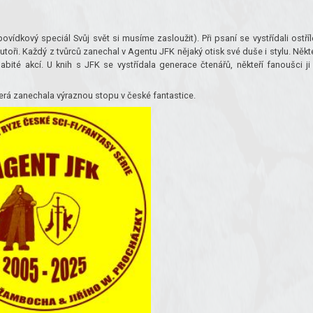
 povídkový speciál Svůj svět si musíme zasloužit). Při psaní se vystřídali ostříl
 autoři. Každý z tvůrců zanechal v Agentu JFK nějaký otisk své duše i stylu. Někt
abité akcí. U knih s JFK se vystřídala generace čtenářů, někteří fanoušci ji
terá zanechala výraznou stopu v české fantastice.