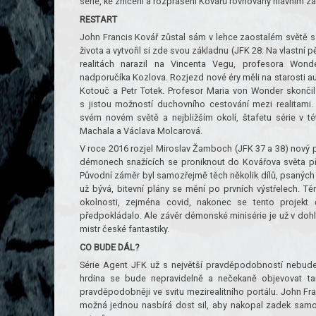
série, ke zničení a rozprášení Kovářů rovnováhy hlavním
RESTART
John Francis Kovář zůstal sám v lehce zaostalém světě s
života a vytvořil si zde svou základnu (JFK 28: Na vlastní
realitách narazil na Vincenta Vegu, profesora Wond
nadporučíka Kozlova. Rozjezd nové éry měli na starosti au
Kotouč a Petr Totek. Profesor Maria von Wonder skončil
s jistou možností duchovního cestování mezi realitami
svém novém světě a nejbližším okolí, štafetu série v t
Machala a Václava Molcarová.
V roce 2016 rozjel Miroslav Žamboch (JFK 37 a 38) nový pr
démonech snažících se proniknout do Kovářova světa př
Původní záměr byl samozřejmě těch několik dílů, psaných víc
už bývá, bitevní plány se mění po prvních výstřelech. Tě
okolnosti, zejména covid, nakonec se tento projekt
předpokládalo. Ale závěr démonské minisérie je už v dohl
mistr české fantastiky.
CO BUDE DÁL?
Série Agent JFK už s největší pravděpodobností nebude 
hrdina se bude nepravidelně a nečekaně objevovat ta
pravděpodobněji ve svitu mezirealitního portálu. John Fr
možná jednou nasbírá dost sil, aby nakopal zadek sam