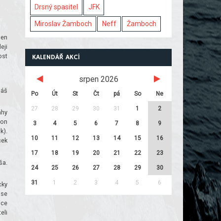
Drsný spasitel
JFK
Miroslav Žamboch
Neff
Žamboch
sen
eji
ost
KALENDÁŘ AKCÍ
srpen 2026
máš
Po
Út
St
Čt
pá
So
Ne
27
28
29
30
31
1
2
áhy
von
3
4
5
6
7
8
9
k).
10
11
12
13
14
15
16
ček
17
18
19
20
21
22
23
ša.
24
25
26
27
28
29
30
31
1
2
3
4
5
6
cky
 se
ice
eli