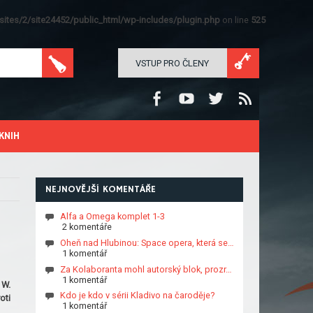
ites/2/site24452/public_html/wp-includes/plugin.php
on line
525
VSTUP PRO ČLENY
KNIH
NEJNOVĚJŠÍ KOMENTÁŘE
Alfa a Omega komplet 1-3
2 komentáře
Oheň nad Hlubinou: Space opera, která se…
1 komentář
Za Kolaboranta mohl autorský blok, prozr…
1 komentář
 W.
Kdo je kdo v sérii Kladivo na čaroděje?
oti
1 komentář