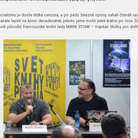
ocialismu je dusila těžká cenzura, a po pádu železné opony sahali čtenáři rad
začala lepšit na konci devadesátek, přesto jsme mohli ještě krátce po roce 2
 odnoži původní francouzské knižní řady MARK STONE – Kapitán Služby pro doh