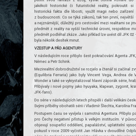
jakékoli historické či futuristické reality, pokroutit si
historická fakta dle libosti, využít magii nebo zařízení
z budoucnosti. Co se týká zákonů, tak ten první, největší
a nejznámější, důležitý pro cestování mezi realitami se j
předmět z reality na vyšší technické úrovni, respektive m
předmět podléhal zkáze. Jako příklad lze uvést díl JFK 02 –
byla několik desítek minut.
VZESTUP A PÁD AGENTURY
V následujícím roce přibylo šest pokračování Agenta JFK, 
Němec a Petr Schink.
Mezirealitní dobrodružství se rozjelo a čtenář si začínal z
(Equilibria Ferraria) jako byly Vincent Vega, Andrea de 
Wonder a také se vykrystalizoval hlavní záporák série, hrab
Přibývaly i nové pojmy jako hyuyaka, klapean, zygonit, kr
JFK-fans).
Do série v následujících letech přispěli i další velikáni č
Svými příběhy obohatili sérii i Vladimír Šlechta, Karolína 
Postupem času se vyvíjela i samotná Agentura. Přibylo pár
pro Čechy negativní přístup k velkým institucím. V půvo
objevují soupeřící oddělení, papalášství, uplatitelní vyso
pokusil v roce 2009 vyčistit Jan Hlávka v dvoudílné Odpla