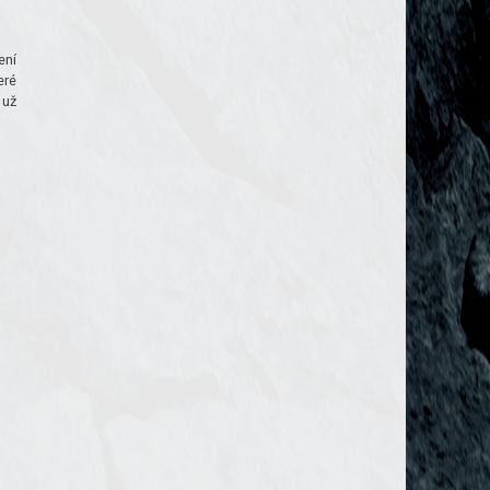
ení
eré
 už