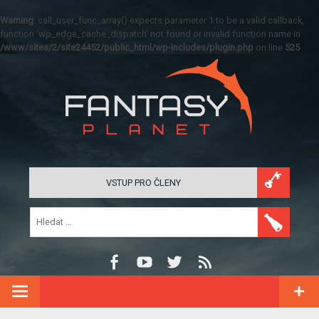
Warning
: call_user_func_array() expects parameter 1 to be a valid callback,
function 'wp_edge_cache_dispatch' not found or invalid function name in
/www/sites/2/site24452/public_html/wp-includes/plugin.php
on line
525
VSTUP PRO ČLENY