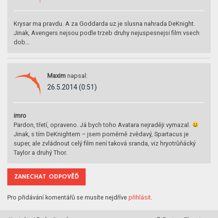
Krysar ma pravdu. A za Goddarda uz je slusna nahrada DeKnight.
Jinak, Avengers nejsou podle trzeb druhy nejuspesnejsi film vsech
dob…
Maxim
napsal:
26.5.2014 (0:51)
imro
Pardon, třetí, opraveno. Já bych toho Avatara nejraději vymazal.
Jinak, s tím DeKnightem – jsem poměrně zvědavý, Spartacus je
super, ale zvládnout celý film není taková sranda, viz hryotrůňácký
Taylor a druhý Thor.
ZANECHAT ODPOVĚĎ
Pro přidávání komentářů se musíte nejdříve
přihlásit
.