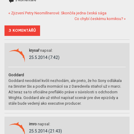
3 komentáře
« Zjizvení Petry Neomillnerové: Skončila jedna česká sága
Co chybí českému komiksu? »
3 KOMENTÁŘŮ
krysař
napsal:
25.5.2014 (7:42)
Goddard
Goddard neodišiel kvôli nezhodám, ale preto, že ho Sony odlákala
na Sinister Six a podľa inormácií sa z Daredevila stiahol už v marci.
Až teraz sa to oficiálne prefláklo práve v súvislosti s odchodom
Wrighta. Goddard ale už stihol napísať scenár pre dve epizódy a
stále bude vedený ako executive producer.
imro
napsal:
25.5.2014 (21:43)