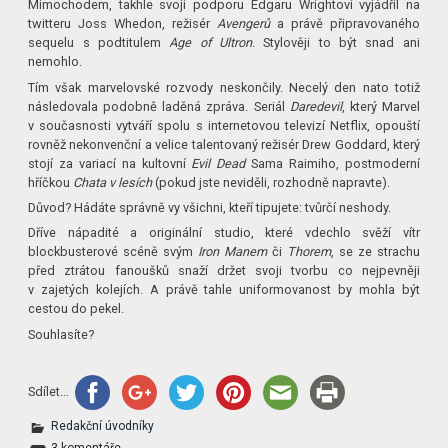
Mimochodem, takhle svoji podporu Edgaru Wrightovi vyjádřil na
twitteru Joss Whedon, režisér
Avengerů
a právě připravovaného
sequelu s podtitulem
Age of Ultron
. Stylověji to být snad ani
nemohlo.
Tím však marvelovské rozvody neskončily. Necelý den nato totiž
následovala podobně laděná zpráva. Seriál
Daredevil
, který Marvel
v současnosti vytváří spolu s internetovou televizí Netflix, opouští
rovněž nekonvenční a velice talentovaný režisér Drew Goddard, který
stojí za variací na kultovní
Evil Dead
Sama Raimiho, postmoderní
hříčkou
Chata v lesích
(pokud jste neviděli, rozhodně napravte).
Důvod? Hádáte správně vy všichni, kteří tipujete: tvůrčí neshody.
Dříve nápadité a originální studio, které vdechlo svěží vítr
blockbusterové scéně svým
Iron Manem
či
Thorem
, se ze strachu
před ztrátou fanoušků snaží držet svoji tvorbu co nejpevněji
v zajetých kolejích. A právě tahle uniformovanost by mohla být
cestou do pekel.
Souhlasíte?
Sdílet...
Redakční úvodníky