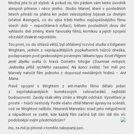
Možná jste to již slyšeli. A pokud ne, tím pádem vám tento úvodník
alespoň přinese i něco jiného. Studio Marvel, které v posledních
letech přináší na plátna kin jeden veleúspěšný bijásek za druhým
(včetně Avengerů, co do výše tržeb třetího nejúspěšnějšího filmu
všech dob – nepočítáme-li inflaci), během posledních dvou dní
vyhlásilo dvě změny, které fanoušky filmů, komiksu a jejich spojení
obzvlášť dvakrát nepotěšilo.
Tou první, co do ohlasů větší, byl ohlášený rozvod studia s Edgarem
Wrightem, jedním z nejnápaditějších popkulturních tvůrců dneška,
podepsaným pod geekovskými povinnými látkami typu
Scott Pilgrim
proti zbytku světa
či hravá Cornetto trilogie (
Soumrak mrtvých
,
Jednotka příliš rychlého nasazení
,
Na konci světa
). Ten měl pro
Marvely natočit film jednoho z doposud neviděných hrdinů –
Ant
Mana
.
Právě spojení s Wrightem z ant-maního filmu dělalo jeden
z nejočekávanějších komiksových celovečeráků nejbližší
budoucnosti. Zavály však větry změn a Wright odchází. Vysvětlení je
prosté – tvůrčí neshody. Podle všeho chtěl Marvel úpravy na scénáři,
což se Wrightovi nelíbilo. Neunesli Marveláci snad jeho netypičnost
a nápaditost ve světě, kde každý film začíná být čím dál tím víc
podobnější svým předchůdcům?
Inu, za mě je přesně v tomhle zakopaný pes.