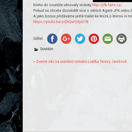
Knihu do soutěže věnovaly stránky
http://jfk-fans.cz/
Pokud se chcete dozvědět více o sériích Agent JFK nebo Ag
A jako bonus přidáváme ještě trailer ke knize,o kterou si m
https://youtu.be/zQhQwQXpbT8
Sdílet...
Soutěže
« Zveme vás na uvedení románu Lvářka Terezy Janišové