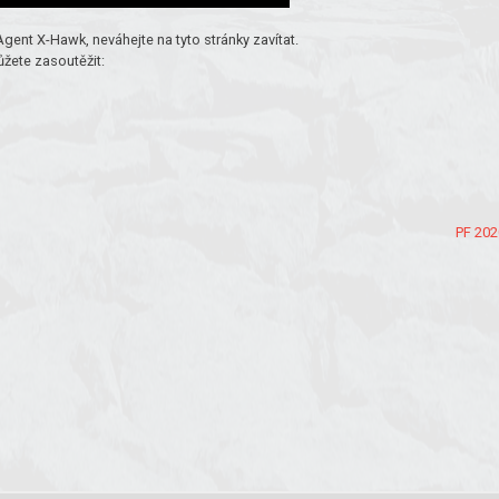
ent X-Hawk, neváhejte na tyto stránky zavítat.
ůžete zasoutěžit:
PF 202