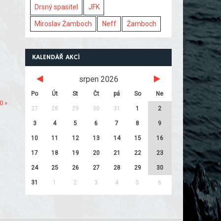
Drsný spasitel
JFK
Miroslav Žamboch
Neff
Žamboch
KALENDÁŘ AKCÍ
srpen 2026
Po
Út
St
Čt
pá
So
Ne
0 »
27
28
29
30
31
1
2
3
4
5
6
7
8
9
10
11
12
13
14
15
16
17
18
19
20
21
22
23
24
25
26
27
28
29
30
31
1
2
3
4
5
6