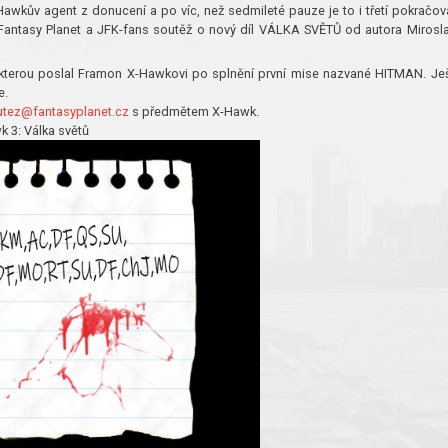
Hawkův agent z donucení a po víc, než sedmileté pauze je to i třetí pokračov
 Fantasy Planet a JFK-fans soutěž o nový díl VÁLKA SVĚTŮ od autora Mirosl
, kterou poslal Framon X-Hawkovi po splnění první mise nazvané HITMAN. Je
e.
utez@fantasyplanet.cz
s předmětem X-Hawk.
k 3: Válka světů