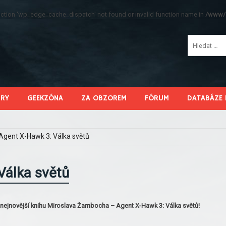
function 'wp_edge_cache_dispatch' not found or invalid function name in
/www/s
HRY
GEEKZÓNA
ZA OBZOREM
FÓRUM
DATABÁZE 
Agent X-Hawk 3: Válka světů
Válka světů
 o nejnovější knihu Miroslava Žambocha – Agent X-Hawk 3: Válka světů!