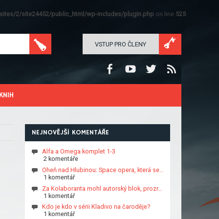
ites/2/site24452/public_html/wp-includes/plugin.php
on line
525
VSTUP PRO ČLENY
KNIH
NEJNOVĚJŠÍ KOMENTÁŘE
Alfa a Omega komplet 1-3
2 komentáře
Oheň nad Hlubinou: Space opera, která se…
1 komentář
Za Kolaboranta mohl autorský blok, prozr…
1 komentář
Kdo je kdo v sérii Kladivo na čaroděje?
1 komentář