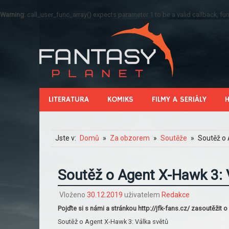
Warning
: call_user_func_array() expects parameter 1 to be a valid callback, 
LITERATURA
KOMIKS
FILMY A SERIÁLY
Jste v:
Domů
Za obzorem
Soutěže
Soutěž o 
Soutěž o Agent X-Hawk 3: 
Vloženo
30.12.2019
uživatelem
Redakce
Pojďte si s námi a stránkou http://jfk-fans.cz/ zasoutěžit
Soutěž o Agent X-Hawk 3: Válka světů