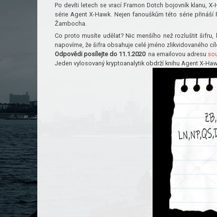
Po devíti letech se vrací Framon Dotch bojovník klanu, X-
série Agent X-Hawk. Nejen fanouškům této série přináší
Žambocha.
Co proto musíte udělat? Nic menšího než rozluštit šifru
napovíme, že šifra obsahuje celé jméno zlikvidovaného cíl
Odpovědi posílejte do 11.1.2020
na emailovou adresu
so
Jeden vylosovaný kryptoanalytik obdrží knihu Agent X-Haw