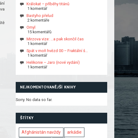
ání
Králokat – příběhy titánů
1 komentář
ava
Bastyho přelud
2 komentáře
ště
Omyl
15 komentářů
Mirzova vize: …a pak skončil čas
1 komentář
Spát v moři hvězd 00 – Fraktální š…
1 komentář
Helikonie – Jaro (nové vydání)
1 komentář
NEJKOMENTOVANĚJŠÍ KNIHY
Sorry. No data so far.
ŠTÍTKY
Afghánistán navždy
arkádie