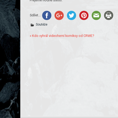
Přejeme hodně štěstí.
Sdílet...
Soutěže
« Kdo vyhrál videoherní komiksy od CRWE?