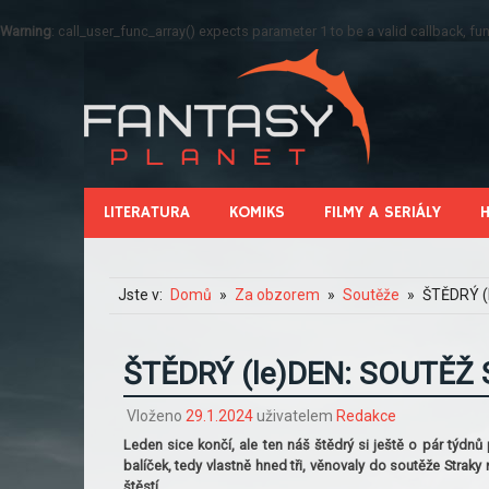
Warning
: call_user_func_array() expects parameter 1 to be a valid callback, 
LITERATURA
KOMIKS
FILMY A SERIÁLY
Jste v:
Domů
Za obzorem
Soutěže
ŠTĚDRÝ (
ŠTĚDRÝ (le)DEN: SOUTĚŽ
Vloženo
29.1.2024
uživatelem
Redakce
Leden sice končí, ale ten náš štědrý si ještě o pár týdnů
balíček, tedy vlastně hned tři, věnovaly do soutěže Strak
štěstí.