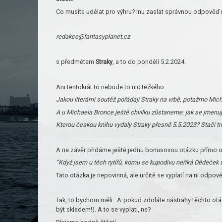
Co musíte udělat pro výhru? Inu zaslat správnou odpověď 
redakce@fantasyplanet.cz
s předmětem
Straky
, a to do pondělí 5.2.2024.
Ani tentokrát to nebude to nic těžkého:
Jakou literární soutěž pořádají Straky na vrbě, potažmo Mic
A u Michaela Bronce ještě chvilku zůstaneme: jak se jmenuj
Kterou českou knihu vydaly Straky přesně 5.5.2023? Stačí t
A na závěr přidáme ještě jednu bonusovou otázku přímo od 
“Když jsem u těch rytířů, komu se kupodivu neříká Dědeček v
Tato otázka je nepovinná, ale určitě se vyplatí na ni odpov
Tak, to bychom měli. A pokud zdoláte nástrahy těchto otáz
být skladem!). A to se vyplatí, ne?