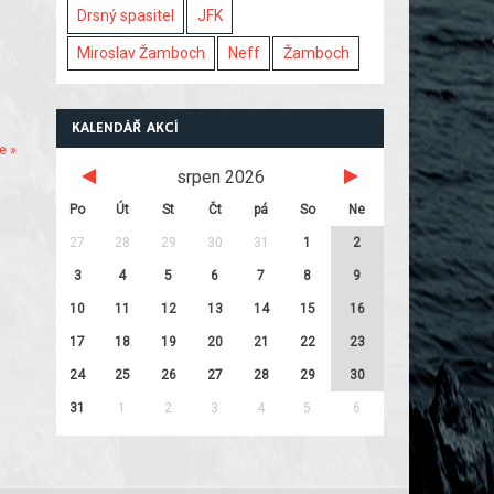
Drsný spasitel
JFK
Miroslav Žamboch
Neff
Žamboch
KALENDÁŘ AKCÍ
e »
srpen 2026
Po
Út
St
Čt
pá
So
Ne
27
28
29
30
31
1
2
3
4
5
6
7
8
9
10
11
12
13
14
15
16
17
18
19
20
21
22
23
24
25
26
27
28
29
30
31
1
2
3
4
5
6