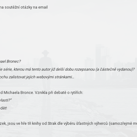
na soutěžní otázky na email
hael Bronec?
e série, kterou má tento autor již delší dobu rozepsanou (a částečně vydanou)?
rochu zalistovat jejich webovými stránkami…
Michaela Bronce. Vznikla při debatě o rytířích:
lasti?”
ědět!
ek, jsou ve hře tři knihy od Strak dle výběru šťastných výherců (samozřejmě m