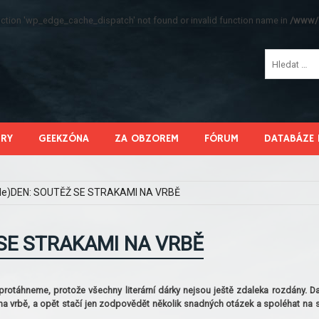
function 'wp_edge_cache_dispatch' not found or invalid function name in
/www/s
HRY
GEEKZÓNA
ZA OBZOREM
FÓRUM
DATABÁZE 
le)DEN: SOUTĚŽ SE STRAKAMI NA VRBĚ
 SE STRAKAMI NA VRBĚ
 protáhneme, protože všechny literární dárky nejsou ještě zdaleka rozdány. Da
y na vrbě, a opět stačí jen zodpovědět několik snadných otázek a spoléhat na 