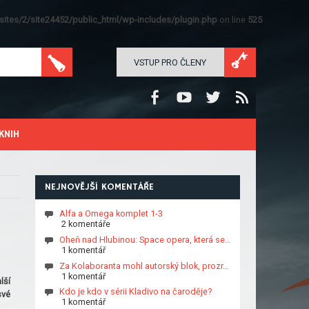
ites/2/site24452/public_html/wp-includes/plugin.php
on line
525
VSTUP PRO ČLENY
KNIH
NEJNOVĚJŠÍ KOMENTÁŘE
Alfa a Omega komplet 1-3
2 komentáře
Oheň nad Hlubinou: Space opera, která se…
1 komentář
Za Kolaboranta mohl autorský blok, prozr…
1 komentář
lší
Kdo je kdo v sérii Kladivo na čaroděje?
své
1 komentář