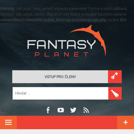
Warning
: call_user_func_array() expects parameter 1 to be a valid callback,
function 'wp_edge_cache_dispatch' not found or invalid function name in
/www/sites/2/site24452/public_html/wp-includes/plugin.php
on line
525
VSTUP PRO ČLENY