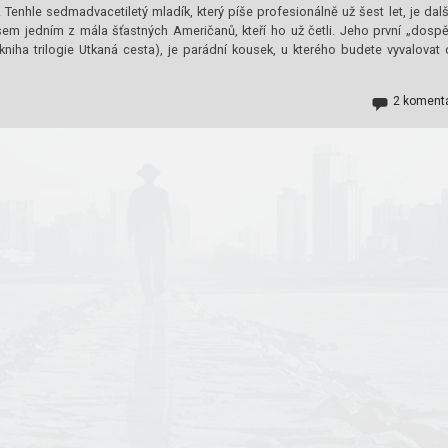
. Tenhle sedmadvacetiletý mladík, který píše profesionálně už šest let, je dal
em jedním z mála šťastných Američanů, kteří ho už četli. Jeho první „dospě
niha trilogie Utkaná cesta), je parádní kousek, u kterého budete vyvalovat 
2 koment