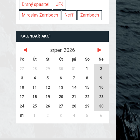
Drsný spasitel
JFK
Miroslav Žamboch
Neff
Žamboch
KALENDÁŘ AKCÍ
srpen 2026
Po
Út
St
Čt
pá
So
Ne
27
28
29
30
31
1
2
3
4
5
6
7
8
9
10
11
12
13
14
15
16
17
18
19
20
21
22
23
24
25
26
27
28
29
30
31
1
2
3
4
5
6