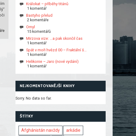
ším
Králokat – příběhy titánů
1 komentář
lý“
oči
Bastyho přelud
2 komentáře
Omyl
áře
15 komentářů
Mirzova vize: …a pak skončil čas
1 komentář
Spát v moři hvězd 00 – Fraktální š…
1 komentář
Helikonie – Jaro (nové vydání)
1 komentář
NEJKOMENTOVANĚJŠÍ KNIHY
Sorry. No data so far.
ŠTÍTKY
Afghánistán navždy
arkádie