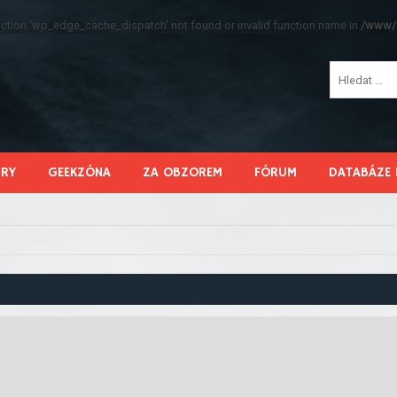
function 'wp_edge_cache_dispatch' not found or invalid function name in
/www/s
HRY
GEEKZÓNA
ZA OBZOREM
FÓRUM
DATABÁZE 