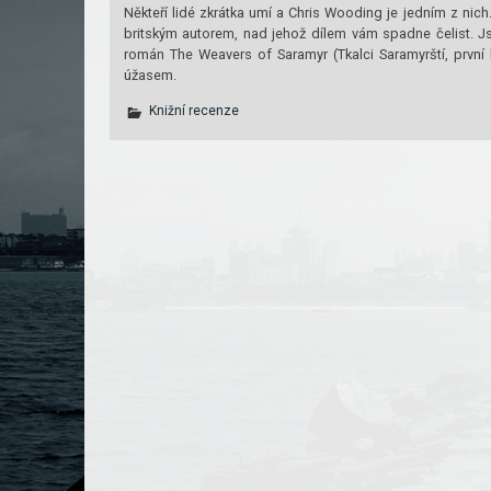
Někteří lidé zkrátka umí a Chris Wooding je jedním z nich
britským autorem, nad jehož dílem vám spadne čelist. Js
román The Weavers of Saramyr (Tkalci Saramyrští, první k
úžasem.
Knižní recenze