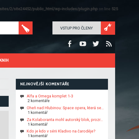
ites/2/site24452/public_html/wp-includes/plugin.php
on line
525
VSTUP PRO ČLENY
KNIH
NEJNOVĚJŠÍ KOMENTÁŘE
Alfa a Omega komplet 1-3
2 komentáře
Oheň nad Hlubinou: Space opera, která se…
1 komentář
Za Kolaboranta mohl autorský blok, prozr…
1 komentář
Kdo je kdo v sérii Kladivo na čaroděje?
1 komentář