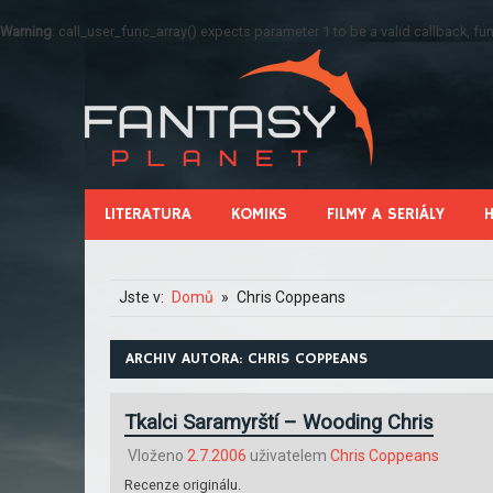
Warning
: call_user_func_array() expects parameter 1 to be a valid callback, 
LITERATURA
KOMIKS
FILMY A SERIÁLY
Jste v:
Domů
Chris Coppeans
ARCHIV AUTORA:
CHRIS COPPEANS
Tkalci Saramyrští – Wooding Chris
Vloženo
2.7.2006
uživatelem
Chris Coppeans
Recenze originálu.