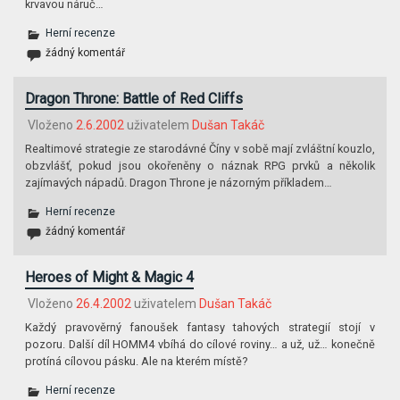
krvavou náruč…
Herní recenze
žádný komentář
Dragon Throne: Battle of Red Cliffs
Vloženo
2.6.2002
uživatelem
Dušan Takáč
Realtimové strategie ze starodávné Číny v sobě mají zvláštní kouzlo,
obzvlášť, pokud jsou okořeněny o náznak RPG prvků a několik
zajímavých nápadů. Dragon Throne je názorným příkladem…
Herní recenze
žádný komentář
Heroes of Might & Magic 4
Vloženo
26.4.2002
uživatelem
Dušan Takáč
Každý pravověrný fanoušek fantasy tahových strategií stojí v
pozoru. Další díl HOMM4 vbíhá do cílové roviny… a už, už… konečně
protíná cílovou pásku. Ale na kterém místě?
Herní recenze