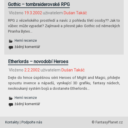
Gothic – tombraiderovské RPG
Vloženo
19.3.2002
uživatelem
Dušan Takáč
RPG z vězeňského prostředí a navíc z pohledu třetí osoby?? Jak to
vůbec může vypadat? Zajímavě a přesně jako Gothic od německých
Piranha Bytes…
Herní recenze
žádný komentář
Etherlords – novodobí Heroes
Vloženo
2.2.2002
uživatelem
Dušan Takáč
Dejte do hrnce úspěšnou sérii Heroes of Might and Magic, přidejte
spoustu invence a nápadů, vynikající 3D grafiku, fantasy nádech,
neokoukaný systém bojů a dostanete Etherlords…
Herní recenze
žádný komentář
Kontakty
|
Podpořte nás
© FantasyPlanet.cz