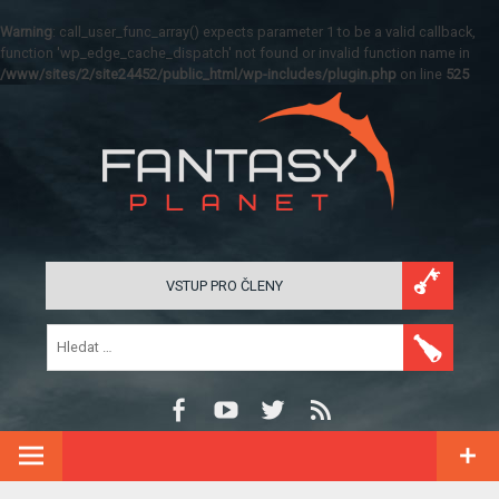
Warning
: call_user_func_array() expects parameter 1 to be a valid callback,
function 'wp_edge_cache_dispatch' not found or invalid function name in
/www/sites/2/site24452/public_html/wp-includes/plugin.php
on line
525
VSTUP PRO ČLENY