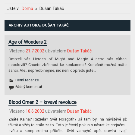
Jste v:
Domů
Dušan Takáč
ARCHIV AUTORA:
DUŠAN TAKÁČ
Age of Wonders 2
Vloženo
21.7.2002
uživatelem
Dušan Takáč
Omrzeli vás Heroes of Might and Magic 4 nebo vás vůbec
neoslovili? Chcete zběhnout ke konkurenci? Konečně možná máte
šanci. Ale.. nepředbíhejme, nic není dopředu jisté…
Herní recenze
žádný komentář
Blood Omen 2 – krvavá revoluce
Vloženo
18.6.2002
uživatelem
Dušan Takáč
Znáte Kaina? Raziela? Svět Nosgoth? Já tam byl na návštěvě již
třikrát a vždy to stálo za to. Toto je čtvrtý pokus o návrat ke stejnému
světu a komplexnímu příběhu. Svět vampýrů opět otevírá svoji