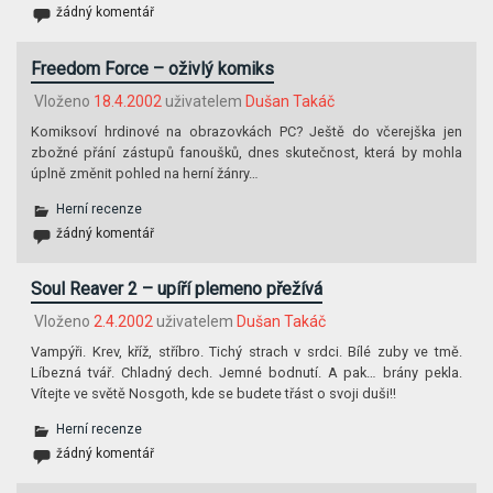
žádný komentář
Freedom Force – oživlý komiks
Vloženo
18.4.2002
uživatelem
Dušan Takáč
Komiksoví hrdinové na obrazovkách PC? Ještě do včerejška jen
zbožné přání zástupů fanoušků, dnes skutečnost, která by mohla
úplně změnit pohled na herní žánry…
Herní recenze
žádný komentář
Soul Reaver 2 – upíří plemeno přežívá
Vloženo
2.4.2002
uživatelem
Dušan Takáč
Vampýři. Krev, kříž, stříbro. Tichý strach v srdci. Bílé zuby ve tmě.
Líbezná tvář. Chladný dech. Jemné bodnutí. A pak… brány pekla.
Vítejte ve světě Nosgoth, kde se budete třást o svoji duši!!
Herní recenze
žádný komentář