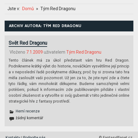
Jste v:
Domů
Tým Red Dragonu
ARCHIV AUTORA:
TÝM RED DRAGONU
Svět Red Dragonu
Vloženo
7.1.2009
uživatelem
Tým Red Dragonu
Tento článek má za úkol představit vám hru Red Dragon.
Podnikneme krátký výlet do historie, nováčkům vysvětlíme její princip
a v neposlední řadě poskytneme důkazy, proč by si zrovna tato hra
měla zasloužit vaši pozornost. Už jen za to, že jste nyní zde a čtete
tyto řádky, vám mnohokrát děkujeme. Budeme samozřejmě velmi
potěšeni, pokud k informacím zde publikovaným přidáte i vlastní
osobní zkušenost a vytvoříte si svůj gubernát v této jedinečné online
strategické hře z fantasy prostředí.
Herní recenze
žádný komentář
Kontakty
|
Podpořte nás
© FantasyPlanet.cz