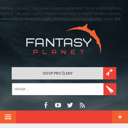
Warning
: call_user_func_array() expects parameter 1 to be a valid callback,
function 'wp_edge_cache_dispatch' not found or invalid function name in
/www/sites/2/site24452/public_html/wp-includes/plugin.php
on line
525
VSTUP PRO ČLENY