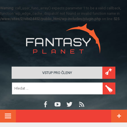
Warning
: call_user_func_array() expects parameter 1 to be a valid callback,
function 'wp_edge_cache_dispatch' not found or invalid function name in
/www/sites/2/site24452/public_html/wp-includes/plugin.php
on line
525
VSTUP PRO ČLENY