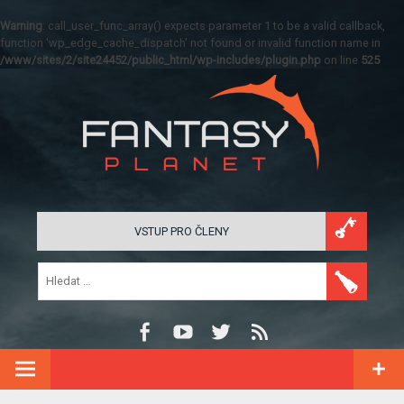
Warning
: call_user_func_array() expects parameter 1 to be a valid callback,
function 'wp_edge_cache_dispatch' not found or invalid function name in
/www/sites/2/site24452/public_html/wp-includes/plugin.php
on line
525
VSTUP PRO ČLENY