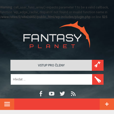
Warning
: call_user_func_array() expects parameter 1 to be a valid callback,
function 'wp_edge_cache_dispatch' not found or invalid function name in
/www/sites/2/site24452/public_html/wp-includes/plugin.php
on line
525
VSTUP PRO ČLENY