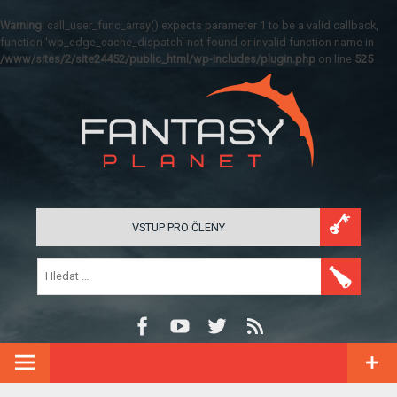
Warning
: call_user_func_array() expects parameter 1 to be a valid callback,
function 'wp_edge_cache_dispatch' not found or invalid function name in
/www/sites/2/site24452/public_html/wp-includes/plugin.php
on line
525
VSTUP PRO ČLENY