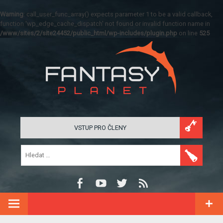
Warning
: call_user_func_array() expects parameter 1 to be a valid callback,
function 'wp_edge_cache_dispatch' not found or invalid function name in
/www/sites/2/site24452/public_html/wp-includes/plugin.php
on line
525
VSTUP PRO ČLENY