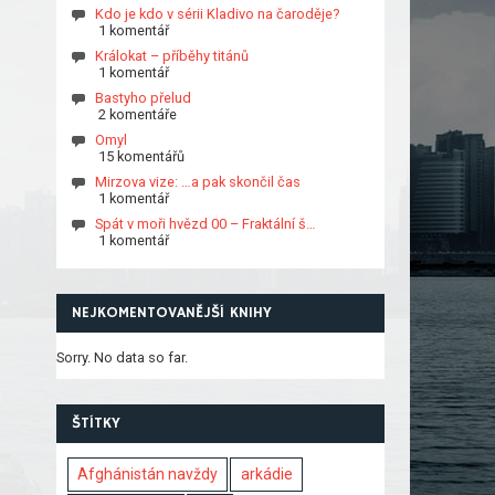
Kdo je kdo v sérii Kladivo na čaroděje?
1 komentář
Králokat – příběhy titánů
1 komentář
Bastyho přelud
2 komentáře
Omyl
15 komentářů
Mirzova vize: …a pak skončil čas
1 komentář
Spát v moři hvězd 00 – Fraktální š…
1 komentář
NEJKOMENTOVANĚJŠÍ KNIHY
Sorry. No data so far.
ŠTÍTKY
Afghánistán navždy
arkádie