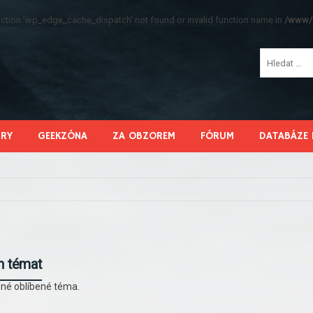
function 'wp_edge_cache_dispatch' not found or invalid function name in
/www/s
HRY
GEEKZÓNA
ZA OBZOREM
FÓRUM
DATABÁZE 
h témat
né oblíbené téma.