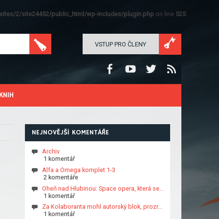
ites/2/site24452/public_html/wp-includes/plugin.php
on line
525
VSTUP PRO ČLENY
KNIH
NEJNOVĚJŠÍ KOMENTÁŘE
Archiv
1 komentář
Alfa a Omega komplet 1-3
2 komentáře
Oheň nad Hlubinou: Space opera, která se…
1 komentář
Za Kolaboranta mohl autorský blok, prozr…
1 komentář