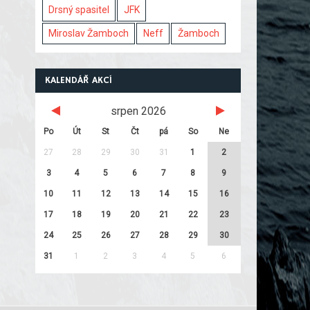
Drsný spasitel
JFK
Miroslav Žamboch
Neff
Žamboch
KALENDÁŘ AKCÍ
srpen 2026
Po
Út
St
Čt
pá
So
Ne
27
28
29
30
31
1
2
3
4
5
6
7
8
9
10
11
12
13
14
15
16
17
18
19
20
21
22
23
24
25
26
27
28
29
30
31
1
2
3
4
5
6