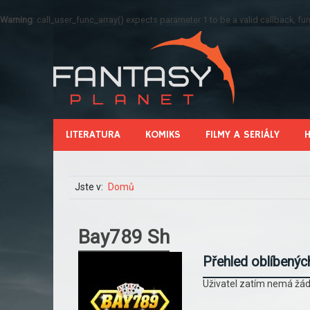
Warning
: call_user_func_array() expects parameter 1 to be a valid callback, 
LITERATURA
KOMIKS
FILMY A SERIÁLY
Jste v:
Domů
Bay789 Sh
Přehled oblíbenýc
Uživatel zatím nemá žád