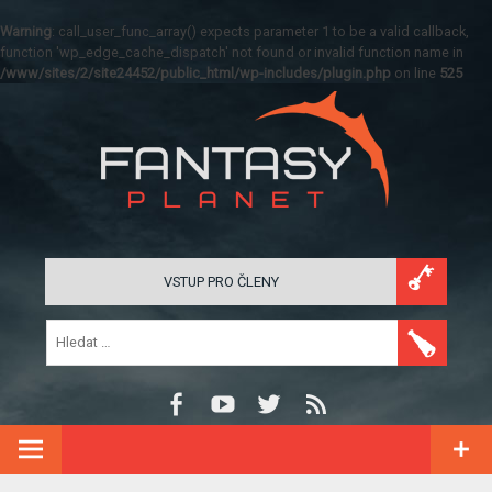
Warning
: call_user_func_array() expects parameter 1 to be a valid callback,
function 'wp_edge_cache_dispatch' not found or invalid function name in
/www/sites/2/site24452/public_html/wp-includes/plugin.php
on line
525
VSTUP PRO ČLENY