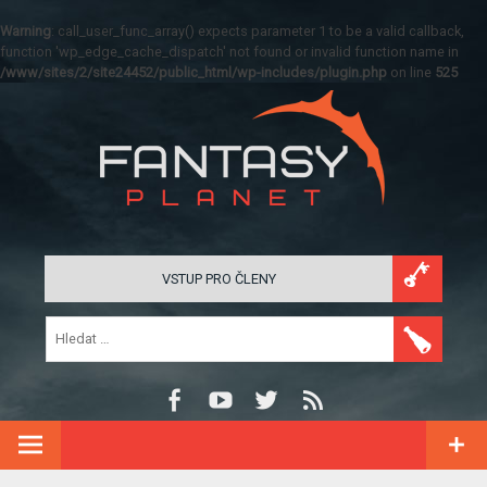
Warning
: call_user_func_array() expects parameter 1 to be a valid callback,
function 'wp_edge_cache_dispatch' not found or invalid function name in
/www/sites/2/site24452/public_html/wp-includes/plugin.php
on line
525
VSTUP PRO ČLENY