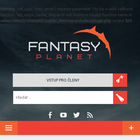
Warning
: call_user_func_array() expects parameter 1 to be a valid callback,
function 'wp_edge_cache_dispatch' not found or invalid function name in
/www/sites/2/site24452/public_html/wp-includes/plugin.php
on line
525
VSTUP PRO ČLENY