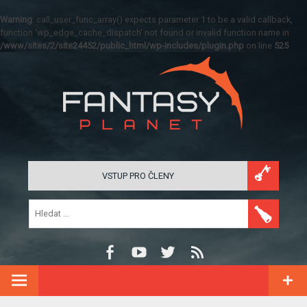
Warning
: call_user_func_array() expects parameter 1 to be a valid callback,
function 'wp_edge_cache_dispatch' not found or invalid function name in
/www/sites/2/site24452/public_html/wp-includes/plugin.php
on line
525
VSTUP PRO ČLENY