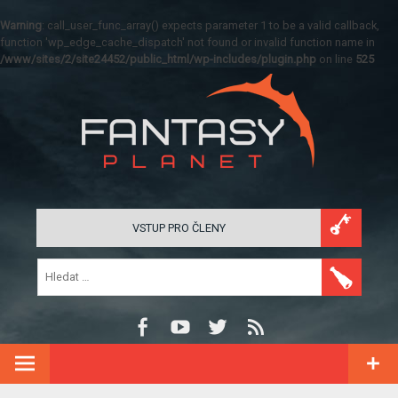
Warning
: call_user_func_array() expects parameter 1 to be a valid callback,
function 'wp_edge_cache_dispatch' not found or invalid function name in
/www/sites/2/site24452/public_html/wp-includes/plugin.php
on line
525
VSTUP PRO ČLENY