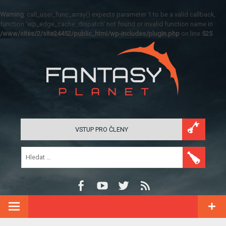
Warning
: call_user_func_array() expects parameter 1 to be a valid callback,
function 'wp_edge_cache_dispatch' not found or invalid function name in
/www/sites/2/site24452/public_html/wp-includes/plugin.php
on line
525
VSTUP PRO ČLENY