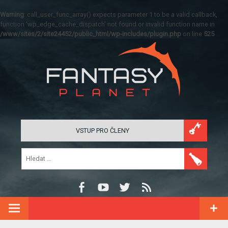
Warning
: call_user_func_array() expects parameter 1 to be a valid callback,
function 'wp_edge_cache_dispatch' not found or invalid function name in
/www/sites/2/site24452/public_html/wp-includes/plugin.php
on line
525
VSTUP PRO ČLENY