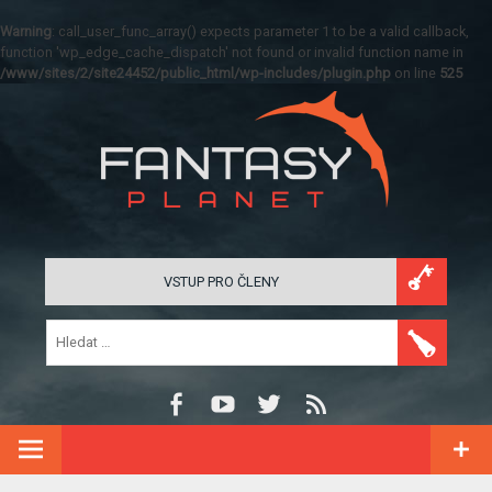
Warning
: call_user_func_array() expects parameter 1 to be a valid callback,
function 'wp_edge_cache_dispatch' not found or invalid function name in
/www/sites/2/site24452/public_html/wp-includes/plugin.php
on line
525
VSTUP PRO ČLENY