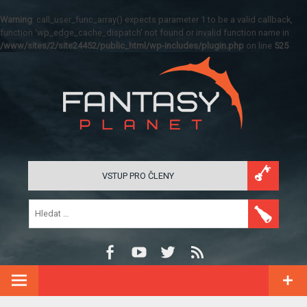
Warning
: call_user_func_array() expects parameter 1 to be a valid callback,
function 'wp_edge_cache_dispatch' not found or invalid function name in
/www/sites/2/site24452/public_html/wp-includes/plugin.php
on line
525
VSTUP PRO ČLENY