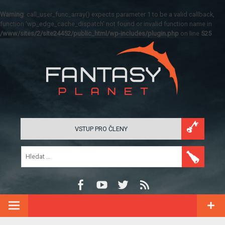
Warning
: call_user_func_array() expects parameter 1 to be a valid callback,
function 'wp_edge_cache_dispatch' not found or invalid function name in
/www/sites/2/site24452/public_html/wp-includes/plugin.php
on line
525
VSTUP PRO ČLENY