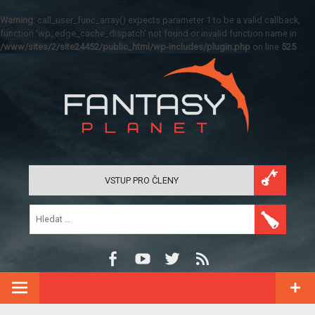
Warning
: call_user_func_array() expects parameter 1 to be a valid callback,
function 'wp_edge_cache_dispatch' not found or invalid function name in
/www/sites/2/site24452/public_html/wp-includes/plugin.php
on line
525
VSTUP PRO ČLENY