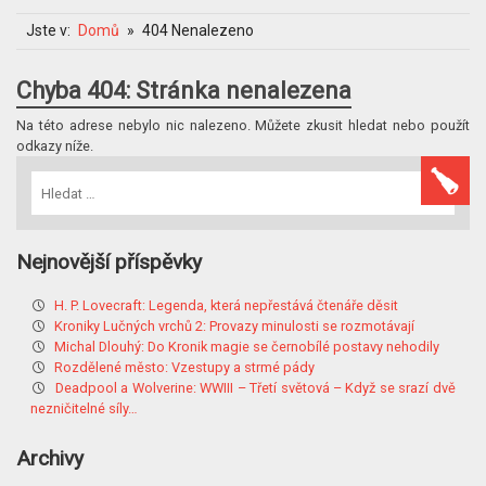
Jste v:
Domů
404 Nenalezeno
Chyba 404: Stránka nenalezena
Na této adrese nebylo nic nalezeno. Můžete zkusit hledat nebo použít
odkazy níže.
Nejnovější příspěvky
H. P. Lovecraft: Legenda, která nepřestává čtenáře děsit
Kroniky Lučných vrchů 2: Provazy minulosti se rozmotávají
Michal Dlouhý: Do Kronik magie se černobílé postavy nehodily
Rozdělené město: Vzestupy a strmé pády
Deadpool a Wolverine: WWIII – Třetí světová – Když se srazí dvě
nezničitelné síly…
Archivy