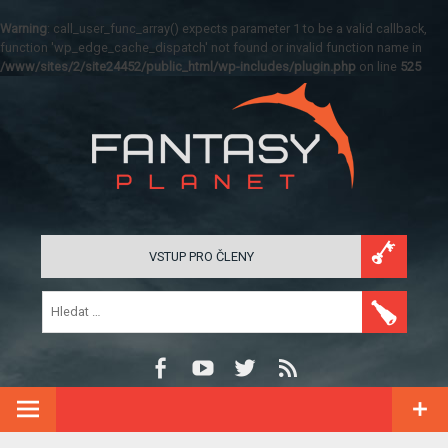
Warning
: call_user_func_array() expects parameter 1 to be a valid callback,
function 'wp_edge_cache_dispatch' not found or invalid function name in
/www/sites/2/site24452/public_html/wp-includes/plugin.php
on line
525
VSTUP PRO ČLENY