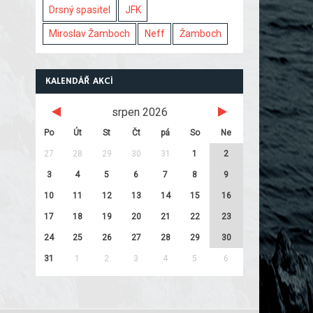
Drsný spasitel
JFK
Miroslav Žamboch
Neff
Žamboch
KALENDÁŘ AKCÍ
srpen 2026
Po
Út
St
Čt
pá
So
Ne
27
28
29
30
31
1
2
3
4
5
6
7
8
9
10
11
12
13
14
15
16
17
18
19
20
21
22
23
24
25
26
27
28
29
30
31
1
2
3
4
5
6