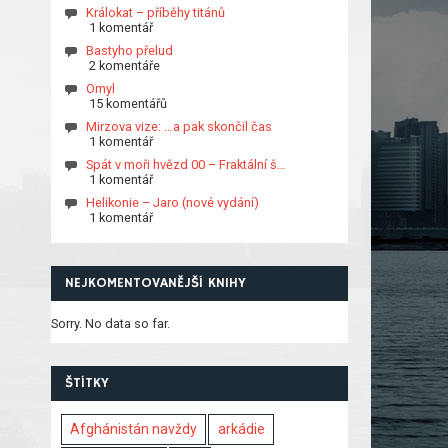
Králokat – příběhy titánů
1 komentář
Bastyho přelud
2 komentáře
Omyl
15 komentářů
Mirzova vize: …a pak skončil čas
1 komentář
Spát v moři hvězd 00 – Fraktální š…
1 komentář
Helikonie – Jaro (nové vydání)
1 komentář
NEJKOMENTOVANĚJŠÍ KNIHY
Sorry. No data so far.
ŠTÍTKY
Afghánistán navždy
arkádie