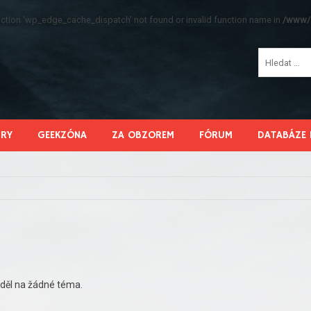
function 'wp_edge_cache_dispatch' not found or invalid function name in
/www/s
HRY
GEEKZÓNA
ZA OBZOREM
FÓRUM
DATABÁZE 
děl na žádné téma.