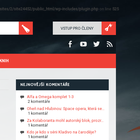
ites/2/site24452/public_html/wp-includes/plugin.php
on line
525
VSTUP PRO ČLENY
KNIH
NEJNOVĚJŠÍ KOMENTÁŘE
Alfa a Omega komplet 1-3
2 komentáře
Oheň nad Hlubinou: Space opera, která se…
1 komentář
Za Kolaboranta mohl autorský blok, prozr…
1 komentář
Kdo je kdo v sérii Kladivo na čaroděje?
1 komentář