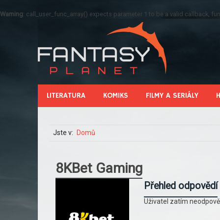
Warning
: call_user_func_array() expects parameter 1 to be a valid callback, 
LITERATURA
KOMIKS
FILMY A SERIÁLY
Jste v:
Domů
8KBet Gaming
Přehled odpovědí
Uživatel zatím neodpově