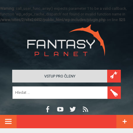
Warning
: call_user_func_array() expects parameter 1 to be a valid callback,
function 'wp_edge_cache_dispatch' not found or invalid function name in
/www/sites/2/site24452/public_html/wp-includes/plugin.php
on line
525
VSTUP PRO ČLENY