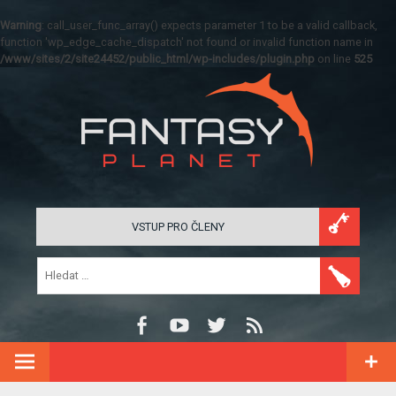
Warning
: call_user_func_array() expects parameter 1 to be a valid callback,
function 'wp_edge_cache_dispatch' not found or invalid function name in
/www/sites/2/site24452/public_html/wp-includes/plugin.php
on line
525
VSTUP PRO ČLENY