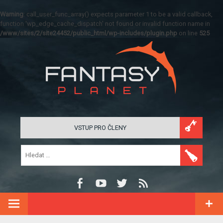
Warning
: call_user_func_array() expects parameter 1 to be a valid callback,
function 'wp_edge_cache_dispatch' not found or invalid function name in
/www/sites/2/site24452/public_html/wp-includes/plugin.php
on line
525
VSTUP PRO ČLENY