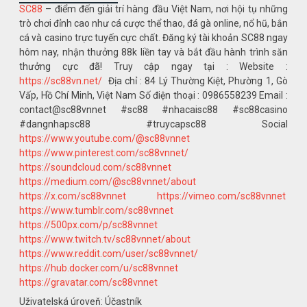
SC88
– điểm đến giải trí hàng đầu Việt Nam, nơi hội tụ những
trò chơi đỉnh cao như cá cược thể thao, đá gà online, nổ hũ, bắn
cá và casino trực tuyến cực chất. Đăng ký tài khoản SC88 ngay
hôm nay, nhận thưởng 88k liền tay và bắt đầu hành trình săn
thưởng cực đã! Truy cập ngay tại : Website :
https://sc88vn.net/
Địa chỉ : 84 Lý Thường Kiệt, Phường 1, Gò
Vấp, Hồ Chí Minh, Việt Nam Số điện thoại : 0986558239 Email :
contact@sc88vnnet #sc88 #nhacaisc88 #sc88casino
#dangnhapsc88 #truycapsc88 Social
https://www.youtube.com/@sc88vnnet
https://www.pinterest.com/sc88vnnet/
https://soundcloud.com/sc88vnnet
https://medium.com/@sc88vnnet/about
https://x.com/sc88vnnet
https://vimeo.com/sc88vnnet
https://www.tumblr.com/sc88vnnet
https://500px.com/p/sc88vnnet
https://www.twitch.tv/sc88vnnet/about
https://www.reddit.com/user/sc88vnnet/
https://hub.docker.com/u/sc88vnnet
https://gravatar.com/sc88vnnet
Uživatelská úroveň: Účastník