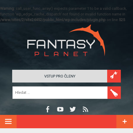
Warning
: call_user_func_array() expects parameter 1 to be a valid callback,
function 'wp_edge_cache_dispatch' not found or invalid function name in
/www/sites/2/site24452/public_html/wp-includes/plugin.php
on line
525
VSTUP PRO ČLENY