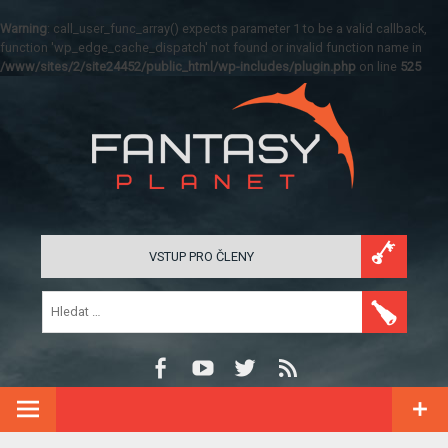
Warning
: call_user_func_array() expects parameter 1 to be a valid callback,
function 'wp_edge_cache_dispatch' not found or invalid function name in
/www/sites/2/site24452/public_html/wp-includes/plugin.php
on line
525
VSTUP PRO ČLENY