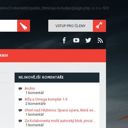
ites/2/site24452/public_html/wp-includes/plugin.php
on line
525
VSTUP PRO ČLENY
KNIH
NEJNOVĚJŠÍ KOMENTÁŘE
Archiv
1 komentář
Alfa a Omega komplet 1-3
2 komentáře
Oheň nad Hlubinou: Space opera, která se…
1 komentář
Za Kolaboranta mohl autorský blok, prozr…
1 komentář