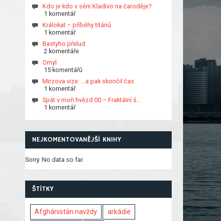
Kdo je kdo v sérii Kladivo na čaroděje?
1 komentář
Králokat – příběhy titánů
1 komentář
Bastyho přelud
2 komentáře
Omyl
15 komentářů
Mirzova vize: …a pak skončil čas
1 komentář
Spát v moři hvězd 00 – Fraktální š…
1 komentář
NEJKOMENTOVANĚJŠÍ KNIHY
Sorry. No data so far.
ŠTÍTKY
Afghánistán navždy
arkádie