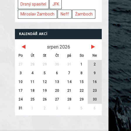
Drsný spasitel
JFK
Miroslav Žamboch
Neff
Žamboch
KALENDÁŘ AKCÍ
srpen 2026
Po
Út
St
Čt
pá
So
Ne
27
28
29
30
31
1
2
3
4
5
6
7
8
9
10
11
12
13
14
15
16
17
18
19
20
21
22
23
24
25
26
27
28
29
30
31
1
2
3
4
5
6