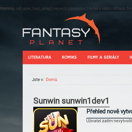
Warning
: call_user_func_array() expects parameter 1 to be a valid callback, 
LITERATURA
KOMIKS
FILMY A SERIÁLY
Jste v:
Domů
Sunwin sunwin1dev1
Přehled nově vytv
Uživatel zatím nevytvoři