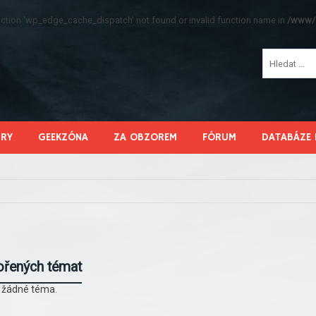
function 'wp_edge_cache_dispatch' not found or invalid function name in
/www/s
HRY
GEEKZÓNA
ZA OBZOREM
FÓRUM
DATABÁZE 
ořených témat
l žádné téma.