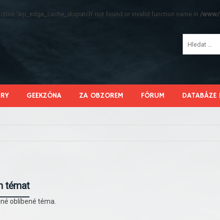
function 'wp_edge_cache_dispatch' not found or invalid function name in
/www/s
HRY
GEEKZÓNA
ZA OBZOREM
FÓRUM
DATABÁZE 
h témat
né oblíbené téma.