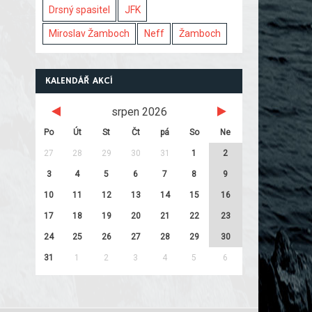
Drsný spasitel
JFK
Miroslav Žamboch
Neff
Žamboch
KALENDÁŘ AKCÍ
srpen 2026
Po
Út
St
Čt
pá
So
Ne
27
28
29
30
31
1
2
3
4
5
6
7
8
9
10
11
12
13
14
15
16
17
18
19
20
21
22
23
24
25
26
27
28
29
30
31
1
2
3
4
5
6