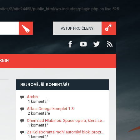
ites/2/site24452/public_html/wp-includes/plugin.php
on line
525
VSTUP PRO ČLENY
KNIH
NEJNOVĚJŠÍ KOMENTÁŘE
Archiv
1 komentář
Alfa a Omega komplet 1-3
2 komentáře
Oheň nad Hlubinou: Space opera, která se…
1 komentář
Za Kolaboranta mohl autorský blok, prozr…
1 komentář