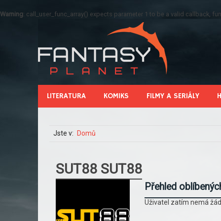
Warning
: call_user_func_array() expects parameter 1 to be a valid callback, 
LITERATURA
KOMIKS
FILMY A SERIÁLY
Jste v:
Domů
SUT88 SUT88
Přehled oblíbenýc
Uživatel zatím nemá žád