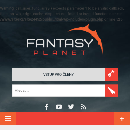
Warning
: call_user_func_array() expects parameter 1 to be a valid callback,
function 'wp_edge_cache_dispatch' not found or invalid function name in
/www/sites/2/site24452/public_html/wp-includes/plugin.php
on line
525
VSTUP PRO ČLENY