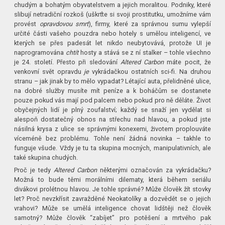
chudým a bohatým obyvatelstvem a jejich moralitou. Podniky, které
slibují netradiční rozkoš (uškrťte si svoji prostitutku, umožníme vám
provést
opravdovou smrt
), firmy, které za správnou sumu vylepší
určité části vašeho pouzdra nebo hotely s umělou inteligencí, ve
kterých se přes padesát let nikdo neubytovává, protože UI je
naprogramována
chtít
hosty a stává se z ní stalker – tohle všechno
je 24. století. Přesto při sledování
Altered Carbon
máte pocit, že
venkovní svět opravdu
je
vykrádačkou ostatních sci-fi. Na druhou
stranu – jak jinak by to mělo vypadat? Létající auta, přelidněné ulice,
na dobré služby musíte mít peníze a k boháčům se dostanete
pouze pokud vás mají pod palcem nebo pokud pro ně děláte. Život
obyčejných lidí je plný zoufalství; každý se snaží jen vydělat si
alespoň dostatečný obnos na střechu nad hlavou, a pokud jste
násilná krysa z ulice se správnými konexemi, životem proplouváte
víceméně bez problému. Tohle není žádná novinka – takhle to
funguje všude. Vždy je tu ta skupina mocných, manipulativních, ale
také skupina chudých.
Proč je tedy
Altered Carbon
některými označován za vykrádačku?
Možná to bude těmi morálními dilematy, která během seriálu
divákovi prolétnou hlavou. Je tohle správné? Může člověk žít stovky
let? Proč nevzkřísit zavražděné Neokatolíky a dozvědět se o jejich
vrahovi? Může se umělá inteligence chovat lidštěji než člověk
samotný? Může člověk “zabíjet” pro potěšení a mrtvého pak