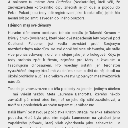
A nakonec tu máme
Neo Catholics
(Neokatolíky), kteří věří, že
znovuzavádění kortikálního čipu znečistí jejich duši a půjdou do
Pekla. Pokud jsou tedy lidé registrovaní jako Neokatolíci, jejich čip
nesmí být po smrti zaveden do jiného pouzdra.
I démoni mají své démony
Hlavním
démonem
postavou tohoto seriálu je Takeshi Kovacs –
bývalý
Envoy
(Vyslanec), který před dvěstěpadesáti lety bojoval pod
Quellcrist Falconer, jež vedla povstání proti Spojeným
mezihvězdným národům. Ve své době byl sice obávaným, ale stále
více pronásledovaným druhem, stejně jako jeho kolegové. Když je
tedy probrán zpět k životu, zejména pro Mety je živoucím a
fascinujícím dinosaurem. Pro všechny ostatní jen teroristou
vyvražděné skupiny, která má vlastní muzeum a děti do něj chodí na
školní prohlídky a učí se o velkém vítěství Spojených mezihvězdných
národů.
Takeshi je znovuzrozen do těla policisty za jedním jediným účelem
– má vyřešit vraždu Meta Laurense Bancrofta, kterého někdo
zavraždil pár minut před tím, než se jeho čip stihl zazálohovat, a
tudíž si z posledních 48 hodin nepamatuje vůbec nic.
Další hlavní postavou je policistka Kristin Ortega, milenka Takeshiho
pouzdra, která byla před ním najata Laurensem na vyřešení jeho
zapeklitého případu, který však vyhodnotila jako sebevraždu. V