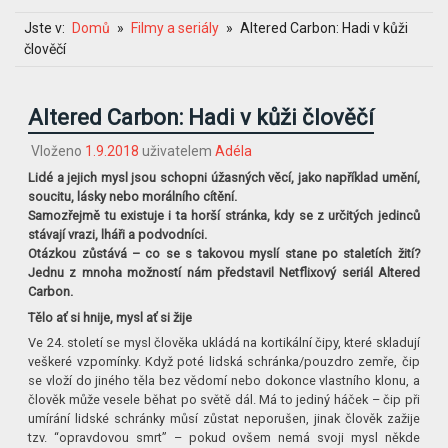
Jste v:
Domů
Filmy a seriály
Altered Carbon: Hadi v kůži
člověčí
Altered Carbon: Hadi v kůži člověčí
Vloženo
1.9.2018
uživatelem
Adéla
Lidé a jejich mysl jsou schopni úžasných věcí, jako například umění,
soucitu, lásky nebo morálního cítění.
Samozřejmě tu existuje i ta horší stránka, kdy se z určitých jedinců
stávají vrazi, lháři a podvodníci.
Otázkou zůstává – co se s takovou myslí stane po staletích žití?
Jednu z mnoha možností nám představil Netflixový seriál Altered
Carbon.
Tělo ať si hnije, mysl ať si žije
Ve 24. století se mysl člověka ukládá na kortikální čipy, které skladují
veškeré vzpomínky. Když poté lidská schránka/pouzdro zemře, čip
se vloží do jiného těla bez vědomí nebo dokonce vlastního klonu, a
člověk může vesele běhat po světě dál. Má to jediný háček – čip při
umírání lidské schránky můsí zůstat neporušen, jinak člověk zažije
tzv. “opravdovou smrt” – pokud ovšem nemá svoji mysl někde