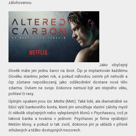
zálohovanou.
Jako obyčejný
člověk máte jen jednu šanci na život. Čip je implantován každému
člověku starému jeden rok, a pokud náhodou zemře při nehodě a
čip zůstane nepoškozený, jako odškodnění dostane nové tělo
zdarma. Ovšem ne svoje. Dokonce nemusí být ani stejného věku,
pohlaví či rasy.
Úplným opakem jsou
tzv. Meths
(Meti). Také lidé, ale diametrálně se
lišící výší bankovního konta, které jim umožňuje vlastní zálohy myslí
či několik obyčejných nebo vylepšených klonů v
Psychasecu
, což je
taková banka a továrna v jednom. Psychasec je firma vyrábějící
Metům klony, a pokud si tak zvolí, dokonce jim je ukládá v přísně
střežených a těžko dostupných trezorech.