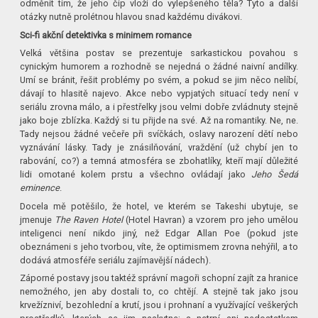
odměnit tím, že jeho čip vloží do vylepšeného těla? Tyto a další
otázky nutně prolétnou hlavou snad každému divákovi.
Sci-fi akční detektivka s minimem romance
Velká většina postav se prezentuje sarkastickou povahou s
cynickým humorem a rozhodně se nejedná o žádné naivní andílky.
Umí se bránit, řešit problémy po svém, a pokud se jim něco nelíbí,
dávají to hlasitě najevo. Akce nebo vypjatých situací tedy není v
seriálu zrovna málo, a i přestřelky jsou velmi dobře zvládnuty stejně
jako boje zblízka. Každý si tu přijde na své. Až na romantiky. Ne, ne.
Tady nejsou žádné večeře při svíčkách, oslavy narození dětí nebo
vyznávání lásky. Tady je znásilňování, vraždění (už chybí jen to
rabování, co?) a temná atmosféra se zbohatlíky, kteří mají důležité
lidi omotané kolem prstu a všechno ovládají jako
Jeho Šedá
eminence
.
Docela mě potěšilo, že hotel, ve kterém se Takeshi ubytuje, se
jmenuje
The Raven Hotel
(Hotel Havran) a vzorem pro jeho umělou
inteligenci není nikdo jiný, než Edgar Allan Poe (pokud jste
obeznámeni s jeho tvorbou, víte, že optimismem zrovna nehýřil, a to
dodává atmosféře seriálu zajímavější nádech).
Záporné postavy jsou taktéž správní magoři schopní zajít za hranice
nemožného, jen aby dostali to, co chtějí. A stejně tak jako jsou
krvežízniví, bezohlední a krutí, jsou i prohnaní a využívající veškerých