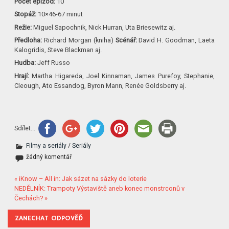
Počet epizod:
10
Stopáž:
10×46-67 minut
Režie:
Miguel Sapochnik, Nick Hurran, Uta Briesewitz aj.
Předloha:
Richard Morgan (kniha)
Scénář:
David H. Goodman, Laeta
Kalogridis, Steve Blackman aj.
Hudba:
Jeff Russo
Hrají:
Martha Higareda, Joel Kinnaman, James Purefoy, Stephanie,
Cleough, Ato Essandog, Byron Mann, Renée Goldsberry aj.
Sdílet...
Filmy a seriály
/
Seriály
žádný komentář
« iKnow – All in: Jak sázet na sázky do loterie
NEDĚLNÍK: Trampoty Výstaviště aneb konec monstrconů v
Čechách? »
ZANECHAT ODPOVĚĎ