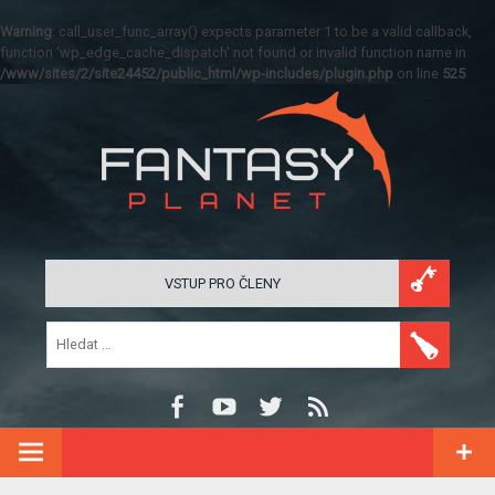
Warning
: call_user_func_array() expects parameter 1 to be a valid callback,
function 'wp_edge_cache_dispatch' not found or invalid function name in
/www/sites/2/site24452/public_html/wp-includes/plugin.php
on line
525
VSTUP PRO ČLENY