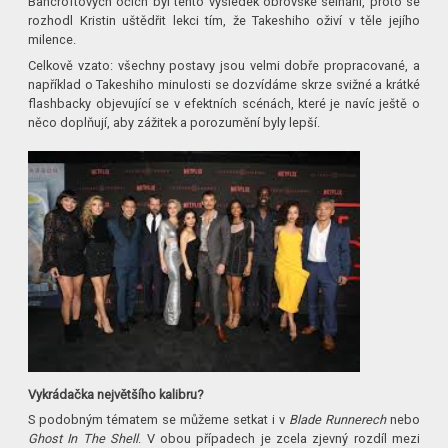
Bancroftových očích byl tento výsledek obrovské selhání, proto se
rozhodl Kristin uštědřit lekci tím, že Takeshiho oživí v těle jejího
milence.
Celkově vzato: všechny postavy jsou velmi dobře propracované, a
například o Takeshiho minulosti se dozvídáme skrze svižné a krátké
flashbacky objevující se v efektních scénách, které je navíc ještě o
něco doplňují, aby zážitek a porozumění byly lepší.
Vykrádačka největšího kalibru?
S podobným tématem se můžeme setkat i v
Blade Runnerech
nebo
Ghost In The Shell
. V obou případech je zcela zjevný rozdíl mezi