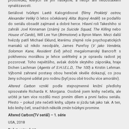
prostředků, kterých se jim naskytne; a netrpí ani nedostatkem
vynalézavosti.
Seriálové tvůrkyni Laetě Kalogridisové (filmy
Prokletý ostrov,
Alexander Veliký
či letos očekávaný
Alita: Bojový Anděl
) se podařilo
do seriálu obsadit zajímavé a dobré herce. Hlavní roli Takeshiho si
zahráli Joel Kinnaman (známý ze
Suicide Squad, The Killing
nebo
House of Cards
), Will Lee Yun (
Brimstone
) a Byron Mann. Mezi další
hvězdy patří Michael Eklund, kterému zřejmě role psychopatických
maniaků už nikdo neodpáře, James Purefoy (
V jako Vendeta,
Solomon Kane, Resident Evil
) jehož megalomanský Bancroft s
pokřivenou morálkou je lehce uvěřitelný a je opravdu radost jej
pozorovat. Toho největšího, avšak dobře skrytého záporáka, hraje
Dichen Lachman (
Agents of S.H.I.E.L.D., The 100
) a Kristin Lehman.
Výborně zahrané postavy obou hereček skvěle dokazují, co jsou
ženy schopné udělat pro rodinu (byť jsou obě trochu více amorální).
Altered Carbon
vznikl podle stejnojmenné knižní předlohy
spisovatele Richarda K. Morgana. Osobně jsem knihy nečetla, ale
určitě je tam více rozdílů mezi prvním dílem a první řadou seriálu.
Přesto – pokud jste nečetli knihy, užijete si jízdu tak jako tak. A ten,
kdo knihy četl, snad těch několik změn tvůrkyni promine.
Altered Carbon(TV seriál) – 1. série
USA, 2018