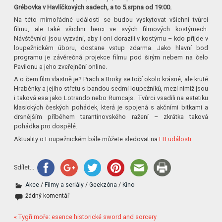
Gr
é
bovka v Havl
í
čkov
ý
ch sadech, a to 5.srpna od 19:00.
Na této mimořádné události se budou vyskytovat všichni tvůrci
filmu, ale také všichni herci ve svých filmových kostýmech.
Návštěvníci jsou vyzváni, aby i oni dorazili v kostýmu – kdo přijde v
loupežnickém úboru, dostane vstup zdarma. Jako hlavní bod
programu je závěrečná projekce filmu pod širým nebem na čelo
Pavilonu a jeho zveřejnění online.
A o čem film vlastně je? Prach a Broky se točí okolo krásné, ale kruté
Hraběnky a jejího střetu s bandou sedmi loupežníků, mezi nimiž jsou
i taková esa jako Lotrando nebo Rumcajs. Tvůrci vsadili na estetiku
klasických českých pohádek, která je spojená s akčními bitkami a
drsnějším příběhem tarantinovského ražení – zkrátka taková
pohádka pro dospělé.
Aktuality o Loupežnickém bále můžete sledovat na
FB události.
Sdílet...
Akce
/
Filmy a seriály
/
Geekzóna
/
Kino
žádný komentář
« Tygři moře: esence historické sword and sorcery