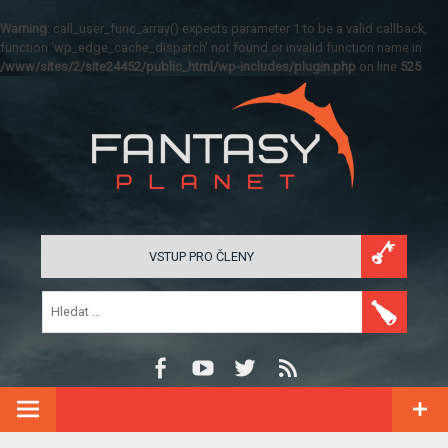
Warning
: call_user_func_array() expects parameter 1 to be a valid callback,
function 'wp_edge_cache_dispatch' not found or invalid function name in
/www/sites/2/site24452/public_html/wp-includes/plugin.php
on line
525
VSTUP PRO ČLENY