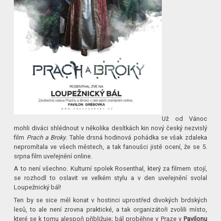
Už od Vánoc
mohli diváci shlédnout v několika desítkách kin nový český nezvislý
film
Prach a Broky
. Tahle drsná hodinová pohádka se však zdaleka
nepromítala ve všech městech, a tak fanoušci jistě ocení, že se 5.
srpna film uveřejnění online.
A to není všechno. Kulturní spolek Rosenthal, který za filmem stojí,
se rozhodl to oslavit ve velkém stylu a v den uveřejnění svolal
Loupežnický bál!
Ten by se sice měl konat v hostinci uprostřed divokých brdských
lesů, to ale není zrovna praktické, a tak organizátoři zvolili místo,
které se k tomu alespoň přibližuje; bál proběhne v Praze v
Pavilonu