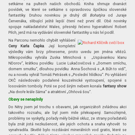
setkáme na pultech našich obchodů. Kniha shrnuje dvanáct
povídek, ve které se setkáme s opravdovou špičkou slovenské
fantastiky. Druhou novinkou je druhý díl
Bohatýra
od Juraje
Červenáka, slibující ještě lepší čtení než první díl. Obě novinky
spojuje nakladatelství Wales, přesněji řečeno hyperaktivní Robert
Pilch, jenž má na vydávání slovenské fantastiky u nás lví podíl.
Na Parconu nemohlo chybět vyhlášení
Ceny Karla Čapka
. Její kompletní
výsledky vám brzy přineseme, proto uvedu jen jména vítězů.
Mikropovídku vyhrála Zuska Minichová s „Uspávankou klanu
NDorov“, krátkou povídku Lucie Lukačovičová s „Domem smíchu,
domem smutku“, dlouhou povídku Anna Šochová s „A Bůh to vidí“,
nu a novelu vyhrál Tomáš Petrásek s „Poslední hlídkou“. Po vyhlášení
CKČ následovalo podařené kouzelnické vystoupení, spojené s
losováním tomboly. Poté se pod širým nebem konala
fantasy show
„Na dvoře krále Sáma“ a atraktivní „Ohňová šou“.
Obavy se nenaplnily
Do Nitry jsem jel trochu s obavami, jak organizátoři zvládnou akci
takového rozsahu, ale byl jsem mile překvapený. Samozřejmě,
problémy se vyskytly, pořady měly běžně skluz, ze strany pořadatelů
byla znát jistá nezkušenost, ale jejich ochota a snaha vyhovět to
vynahradila. Skvělé bylo rozdávání minerálních vod gratis, které se