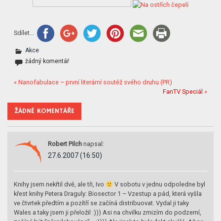
Sdílet...
Akce
žádný komentář
« Nanofabulace – první literární soutěž svého druhu (PR)
FanTV Speciál
»
ŽÁDNÉ KOMENTÁŘE
Robert Pilch
napsal:
27.6.2007 (16:50)
Knihy jsem nekřtil dvě, ale tři, Ivo
V sobotu v jednu odpoledne byl
křest knihy Petera Draguly: Biosector 1 – Vzestup a pád, která vyšla
ve čtvrtek předtím a pozítří se začíná distribuovat. Vydal ji taky
Wales a taky jsem ji přeložil :))) Asi na chvilku zmizím do podzemí,