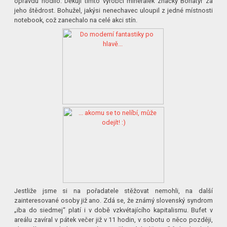
opravdu hodilo. Děkuji tímto výrobci minerálek značky Bohatýr za
jeho štědrost. Bohužel, jakýsi nenechavec uloupil z jedné místnosti
notebook, což zanechalo na celé akci stín.
Jestliže jsme si na pořadatele stěžovat nemohli, na další
zainteresované osoby již ano. Zdá se, že známý slovenský syndrom
„iba do siedmej“ platí i v době vzkvétajícího kapitalismu. Bufet v
areálu zavíral v pátek večer již v 11 hodin, v sobotu o něco později,