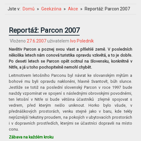
Jste v:
Domů
Geekzóna
Akce
Reportáž: Parcon 2007
Reportáž: Parcon 2007
Vloženo
27.6.2007
uživatelem
Ivo Poledník
Navštiv Parcon a poznej svou vlast a přilehlé země. V posledních
několika letech nám conová turistika opravdu vzkvétá, a to je dobře.
Po deseti letech se Parcon opět ocitnul na Slovensku, konkrétně v
Nitře, a já u toho pochopitelně nemohl chybět.
Leitmotivem letošního Parconu byl návrat ke slovanským mýtům a
bohové mu byli opravdu nakloněni, hlavně Svantovít, bůh slunce.
Jestliže se totiž na poslední slovenský Parcon v roce 1997 bude
navždy vzpomínat ve spojení s následnými obrovskými povodněmi,
ten letošní v Nitře si bude většina účastníků zřejmě spojovat s
vedrem, před kterým nešlo uniknout. Horko bylo všude, v
přednáškových prostorách, venku stejně jako v baru, kde tekly
nejrůznější tekutiny proudem, na pokojích v ubytovacích prostorách
i v dopravních prostředích, kterými se účastníci dopravili na místo
conu.
Zábava na každém kroku