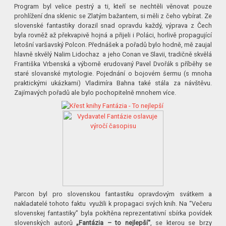
Program byl velice pestrý a ti, kteří se nechtěli věnovat pouze
prohlížení dna sklenic se Zlatým bažantem, si měli z čeho vybírat. Ze
slovenské fantastiky dorazil snad opravdu každý, výprava z Čech
byla rovněž až překvapivě hojná a přijeli i Poláci, horlivě propagující
letošní varšavský Polcon. Přednášek a pořadů bylo hodně, mě zaujal
hlavně skvělý Nalim Lidochaz a jeho Conan ve Slavii, tradičně skvělá
Františka Vrbenská a výborně erudovaný Pavel Dvořák s příběhy se
staré slovanské mytologie. Pojednání o bojovém šermu (s mnoha
praktickými ukázkami) Vladimíra Bahna také stála za návštěvu.
Zajímavých pořadů ale bylo pochopitelně mnohem více.
Parcon byl pro slovenskou fantastiku opravdovým svátkem a
nakladatelé tohoto faktu využili k propagaci svých knih. Na “Večeru
slovenskej fantastiky” byla pokřtěna reprezentativní sbírka povídek
slovenských autorů
„Fantázia – to nejlepší“
, se kterou se brzy