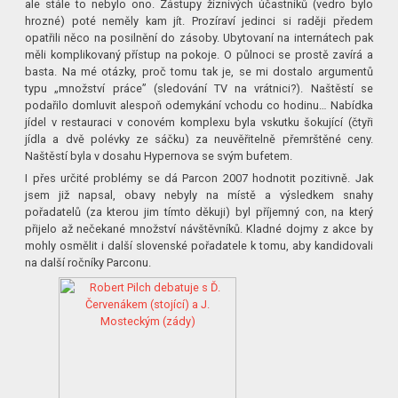
ale stále to nebylo ono. Zástupy žíznivých účastníků (vedro bylo
hrozné) poté neměly kam jít. Prozíraví jedinci si raději předem
opatřili něco na posilnění do zásoby. Ubytovaní na internátech pak
měli komplikovaný přístup na pokoje. O půlnoci se prostě zavírá a
basta. Na mé otázky, proč tomu tak je, se mi dostalo argumentů
typu „množství práce” (sledování TV na vrátnici?). Naštěstí se
podařilo domluvit alespoň odemykání vchodu co hodinu… Nabídka
jídel v restauraci v conovém komplexu byla vskutku šokující (čtyři
jídla a dvě polévky ze sáčku) za neuvěřitelně přemrštěné ceny.
Naštěstí byla v dosahu Hypernova se svým bufetem.
I přes určité problémy se dá Parcon 2007 hodnotit pozitivně. Jak
jsem již napsal, obavy nebyly na místě a výsledkem snahy
pořadatelů (za kterou jim tímto děkuji) byl příjemný con, na který
přijelo až nečekané množství návštěvníků. Kladné dojmy z akce by
mohly osmělit i další slovenské pořadatele k tomu, aby kandidovali
na další ročníky Parconu.