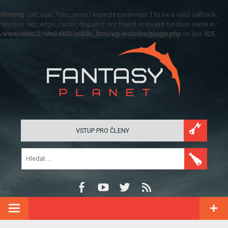
Warning
: call_user_func_array() expects parameter 1 to be a valid callback,
function 'wp_edge_cache_dispatch' not found or invalid function name in
/www/sites/2/site24452/public_html/wp-includes/plugin.php
on line
525
VSTUP PRO ČLENY