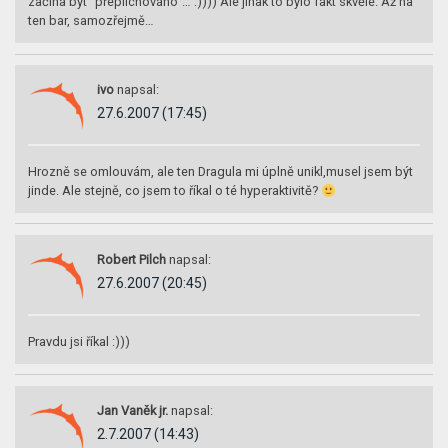
začíná být “přepilchováno”… :)))) Ale jinak to bylo fakt skvělé. Až na
ten bar, samozřejmě…
ivo
napsal:
27.6.2007 (17:45)
Hrozně se omlouvám, ale ten Dragula mi úplně unikl,musel jsem být
jinde. Ale stejně, co jsem to říkal o té hyperaktivitě?
Robert Pilch
napsal:
27.6.2007 (20:45)
Pravdu jsi říkal :)))
Jan Vaněk jr.
napsal:
2.7.2007 (14:43)