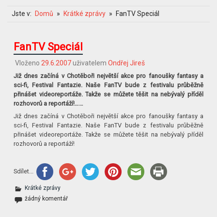
Jste v:
Domů
Krátké zprávy
FanTV Speciál
FanTV Speciál
Vloženo
29.6.2007
uživatelem
Ondřej Jireš
Již dnes začíná v Chotěboři největší akce pro fanoušky fantasy a
sci-fi, Festival Fantazie. Naše FanTV bude z festivalu průběžně
přinášet videoreportáže. Takže se můžete těšit na nebývalý příděl
rozhovorů a reportáží!……
Již dnes začíná v Chotěboři největší akce pro fanoušky fantasy a
sci-fi, Festival Fantazie. Naše FanTV bude z festivalu průběžně
přinášet videoreportáže. Takže se můžete těšit na nebývalý příděl
rozhovorů a reportáží!
Sdílet...
Krátké zprávy
žádný komentář