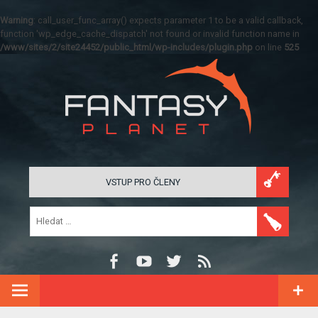
Warning
: call_user_func_array() expects parameter 1 to be a valid callback,
function 'wp_edge_cache_dispatch' not found or invalid function name in
/www/sites/2/site24452/public_html/wp-includes/plugin.php
on line
525
VSTUP PRO ČLENY