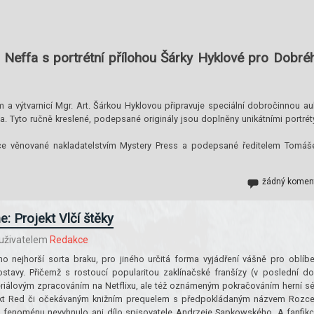
Neffa s portrétní přílohou Šárky Hyklové pro Dobré
a výtvarnicí Mgr. Art. Šárkou Hyklovou připravuje speciální dobročinnou au
a. Tyto ručně kreslené, podepsané originály jsou doplněny unikátními portrét
ložce věnované nakladatelstvím Mystery Press a podepsané ředitelem Tomá
žádný komen
: Projekt Vlčí štěky
uživatelem
Redakce
ho nejhorší sorta braku, pro jiného určitá forma vyjádření vášně pro oblíb
ostavy. Přičemž s rostoucí popularitou zaklínačské franšízy (v poslední d
iálovým zpracováním na Netflixu, ale též oznámeným pokračováním herní sé
ekt Red či očekávaným knižním prequelem s předpokládaným názvem Rozce
 fenoménu nevyhnulo ani dílo spisovatele Andrzeje Sapkowského. A fanfikc