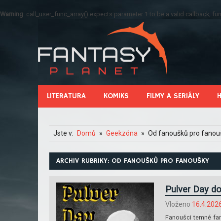
Warning
: call_user_func_array() expects parameter 1 to be a valid callback, 
LITERATURA
KOMIKS
FILMY A SERIÁLY
Jste v:
Domů
Geekzóna
Od fanoušků pro fanou
ARCHIV RUBRIKY: OD FANOUŠKŮ PRO FANOUŠKY
Pulver Day do
Vloženo
16.4.202
Fanoušci temné fan