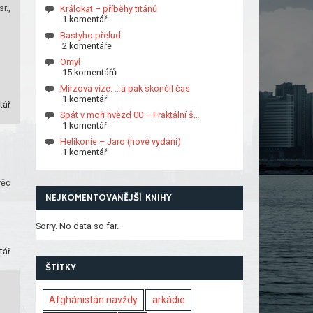
r.,
Králokat – příběhy titánů
1 komentář
Bastyho přelud
2 komentáře
Omyl
15 komentářů
Mirzova vize: …a pak skončil čas
1 komentář
tář
Spát v moři hvězd 00 – Fraktální š…
1 komentář
Helikonie – Jaro (nové vydání)
1 komentář
věc
NEJKOMENTOVANĚJŠÍ KNIHY
Sorry. No data so far.
tář
ŠTÍTKY
Afghánistán navždy
arkádie