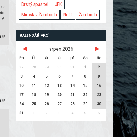
Drsný spasitel
JFK
jak
éto
Miroslav Žamboch
Neff
Žamboch
, A
KALENDÁŘ AKCÍ
tář
srpen 2026
Po
Út
St
Čt
pá
So
Ne
27
28
29
30
31
1
2
3
4
5
6
7
8
9
10
11
12
13
14
15
16
17
18
19
20
21
22
23
tář
24
25
26
27
28
29
30
31
1
2
3
4
5
6