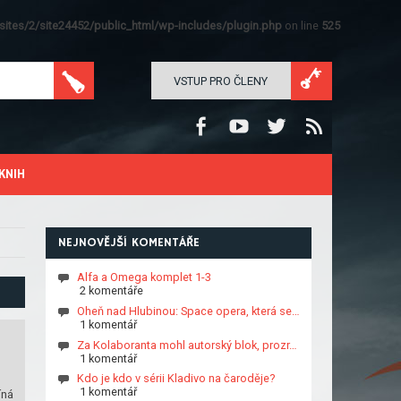
ites/2/site24452/public_html/wp-includes/plugin.php
on line
525
VSTUP PRO ČLENY
KNIH
NEJNOVĚJŠÍ KOMENTÁŘE
Alfa a Omega komplet 1-3
2 komentáře
Oheň nad Hlubinou: Space opera, která se…
1 komentář
Za Kolaboranta mohl autorský blok, prozr…
1 komentář
Kdo je kdo v sérii Kladivo na čaroděje?
1 komentář
íná