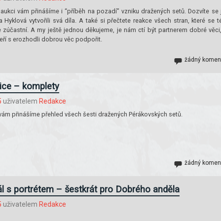
 aukci vám přinášíme i “příběh na pozadí” vzniku dražených setů. Dozvíte se 
 Hyklová vytvořili svá díla. A také si přečtete reakce všech stran, které se t
 zúčastní. A my ještě jednou děkujeme, je nám ctí být partnerem dobré věci
eří s erozhodli dobrou věc podpořit.
žádný komen
ice – komplety
5
uživatelem
Redakce
vám přinášíme přehled všech šesti dražených Pérákovských setů.
žádný komen
ál s portrétem – šestkrát pro Dobrého anděla
5
uživatelem
Redakce