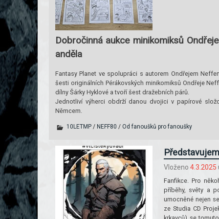
Dobročinná aukce minikomiksů Ondřeje 
anděla
Fantasy Planet ve spolupráci s autorem Ondřejem Neffem 
šesti originálních Pérákovských minikomiksů Ondřeje Neff
dílny Šárky Hyklové a tvoří šest dražebních párů.
Jednotliví výherci obdrží danou dvojici v papírové s
Němcem.
10LETMP
/
NEFF80
/
Od fanoušků pro fanoušky
Představujeme
Vloženo
4.3.2025
Fanfikce. Pro něko
příběhy, světy a p
umocněné nejen ser
ze Studia CD Proj
krkavců) se tomuto