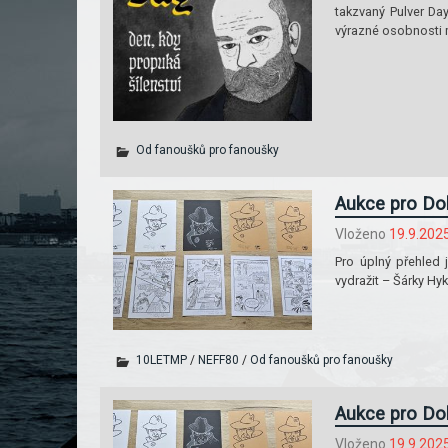
takzvaný Pulver Day
výrazné osobnosti m
Od fanoušků pro fanoušky
Aukce pro Dob
Vloženo
19.9.202
Pro úplný přehled 
vydražit – Šárky Hy
10LETMP
/
NEFF80
/
Od fanoušků pro fanoušky
Aukce pro Dob
Vloženo
19.9.202