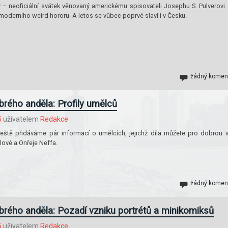
 – neoficiální svátek věnovaný americkému spisovateli Josephu S. Pulverovi s
oderního weird hororu. A letos se vůbec poprvé slaví i v Česku.
žádný komen
rého anděla: Profily umělců
5
uživatelem
Redakce
ještě přidáváme pár informací o umělcích, jejichž díla můžete pro dobrou 
klové a Onřeje Neffa.
žádný komen
rého anděla: Pozadí vzniku portrétů a minikomiksů
5
uživatelem
Redakce