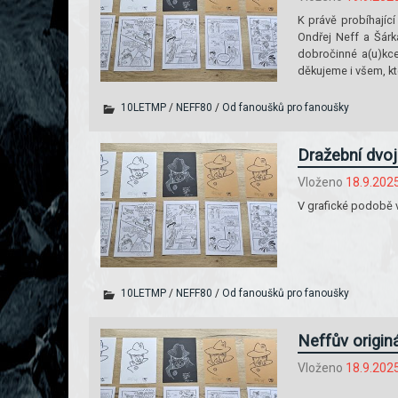
K právě probíhající
Ondřej Neff a Šárka
dobročinné a(u)kce
děkujeme i všem, kt
10LETMP
/
NEFF80
/
Od fanoušků pro fanoušky
Dražební dvoj
Vloženo
18.9.202
V grafické podobě 
10LETMP
/
NEFF80
/
Od fanoušků pro fanoušky
Neffův origin
Vloženo
18.9.202