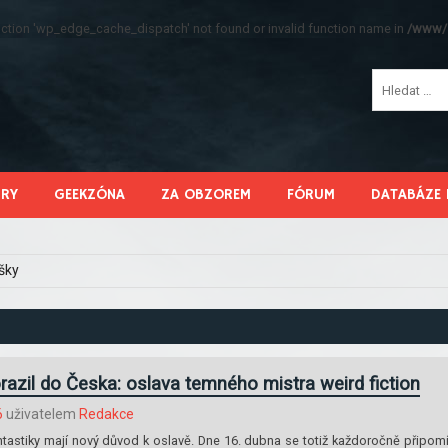
function 'wp_edge_cache_dispatch' not found or invalid function name in
/www/s
HRY
GEEKZÓNA
ZA OBZOREM
FÓRUM
DATABÁZE 
šky
razil do Česka: oslava temného mistra weird fiction
6
uživatelem
Redakce
tastiky mají nový důvod k oslavě. Dne 16. dubna se totiž každoročně připom