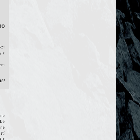
ho
kci
y z
šem
tář
ené
obě
rie
stí
i z