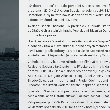
Již dobrou tradicí se stalo pořádání Speciálu sestaven
programu. Již čtvrtý Avalcon Speciál se odehraje 29.-31
Chotěboře a i vy můžete navštívit con se třemi hlavními (v
a domácím štrůdlem paní Pravdové.
Avalcon Speciál nabídne 55 přednášek a diskusí (z to
počítačových a stolních hrách. Vše doplní bláznivá Danc
popovídání s přáteli.
Hosté: Americký fanoušek, organizátor a sběratel Wayne 
a conech v USA a o své sbírce Supermanových memorabílií
Pavel Koten pošle Roboty na Mars a ukáže Kosmické katas
soutěžích úspěšnými mladými spisovatelkami (Lady Candar
Vrcholem soboty bude Velká hudební a filmová SF show! J
Avalconu Speciálu také přítomna. Přidejte se k ní a k 
pořady – Eunuši v Číně a historky pro pobavení, Nový Zél
Asii, Goauldi, Stargate Atlantis: Rising, Čtení z knihy, k
Středověk čarování moc nefandil, Předchůdci moderní F&
Predátoři, Replikátoři, Jaderné zbraně, Inspirace George 
Specialitou Speciálu jsou přednášky na lechtivá témata, j
žena a anděl aneb historie eunuchů, Co nám cenzor Lucas zata
Vstupné pouhých 250,- Kč pro účastníky FF, včetně materiá
ve vlastním spacáku do 200,- Kč za noc v hotelu, v neděli 