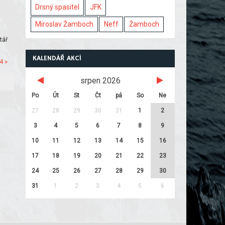
Drsný spasitel
JFK
Miroslav Žamboch
Neff
Žamboch
tář
KALENDÁŘ AKCÍ
4 »
srpen 2026
Po
Út
St
Čt
pá
So
Ne
27
28
29
30
31
1
2
3
4
5
6
7
8
9
10
11
12
13
14
15
16
17
18
19
20
21
22
23
24
25
26
27
28
29
30
31
1
2
3
4
5
6