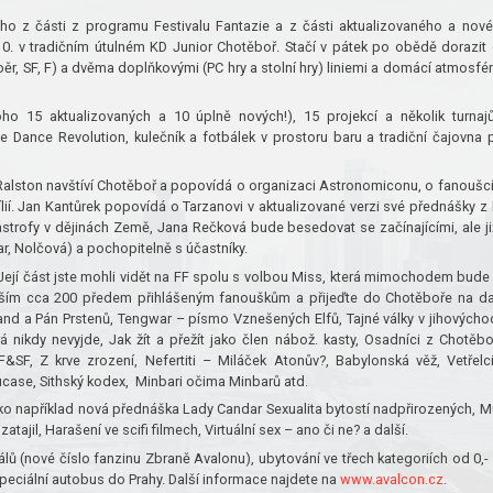
ého z části z programu Festivalu Fantazie a z části aktualizovaného a nov
.10. v tradičním útulném KD Junior Chotěboř. Stačí v pátek po obědě dorazit
ýběr, SF, F) a dvěma doplňkovými (PC hry a stolní hry) liniemi a domácí atmosfé
ho 15 aktualizovaných a 10 úplně nových!), 15 projekcí a několik turnaj
e Dance Revolution, kulečník a fotbálek v prostoru baru a tradiční čajovna 
Ralston navštíví Chotěboř a popovídá o organizaci Astronomiconu, o fanoušc
. Jan Kantůrek popovídá o Tarzanovi v aktualizované verzi své přednášky z 
trofy v dějinách Země, Jana Rečková bude besedovat se začínajícími, ale ji
, Nolčová) a pochopitelně s účastníky.
ejí část jste mohli vidět na FF spolu s volbou Miss, která mimochodem bude
dalším cca 200 předem přihlášeným fanouškům a přijeďte do Chotěboře na da
and a Pán Prstenů, Tengwar – písmo Vznešených Elfů, Tajné války v jihovýcho
terá nikdy nevyjde, Jak žít a přežít jako člen nábož. kasty, Osadníci z Chotěbo
SF, Z krve zrození, Nefertiti – Miláček Atonův?, Babylonská věž, Vetřelc
Lucase, Sithský kodex, Minbari očima Minbarů atd.
ako například nová přednáška Lady Candar Sexualita bytostí nadpřirozených, M
jil, Harašení ve scifi filmech, Virtuální sex – ano či ne? a další.
lů (nové číslo fanzinu Zbraně Avalonu), ubytování ve třech kategoriích od 0,-
speciální autobus do Prahy. Další informace najdete na
www.avalcon.cz
.