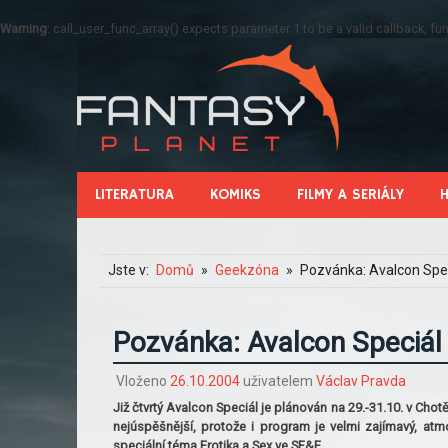
Warning
: call_user_func_array() expects parameter 1 to be a valid callback, 
LITERATURA
KOMIKS
FILMY A SERIÁLY
Jste v:
Domů
Geekzóna
Pozvánka: Avalcon Spec
Pozvánka: Avalcon Speciál
Vloženo
26.10.2004
uživatelem
Václav Pravda
Již čtvrtý Avalcon Speciál je plánován na 29.-31.10. v Ch
nejúspěšnější, protože i program je velmi zajímavý, at
speciální téma Erotika a Sex ve SF&F.