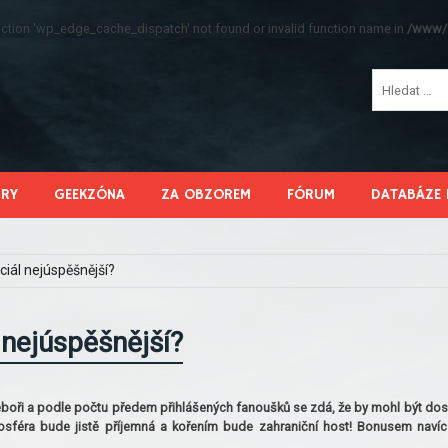
function 'wp_edge_cache_dispatch' not found or invalid function name in
/www/s
HRY
GEEKZÓNA
ZA OBZOREM
FÓRUM
DATABÁZE 
iál nejúspěšnější?
 nejúspěšnější?
otěboři a podle počtu předem přihlášených fanoušků se zdá, že by mohl být do
mosféra bude jistě příjemná a kořením bude zahraniční host! Bonusem navíc