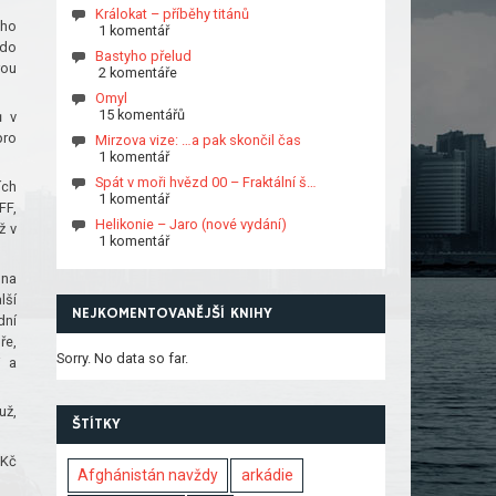
Králokat – příběhy titánů
ého
1 komentář
 do
Bastyho přelud
rou
2 komentáře
Omyl
15 komentářů
ů v
pro
Mirzova vize: …a pak skončil čas
1 komentář
Spát v moři hvězd 00 – Fraktální š…
ích
1 komentář
FF,
Helikonie – Jaro (nové vydání)
ž v
1 komentář
 na
lší
NEJKOMENTOVANĚJŠÍ KNIHY
dní
ře,
Sorry. No data so far.
i a
už,
ŠTÍTKY
 Kč
Afghánistán navždy
arkádie