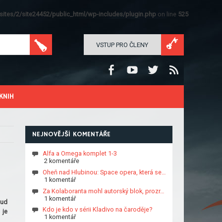
ites/2/site24452/public_html/wp-includes/plugin.php
on line
525
VSTUP PRO ČLENY
KNIH
NEJNOVĚJŠÍ KOMENTÁŘE
Alfa a Omega komplet 1-3
2 komentáře
Oheň nad Hlubinou: Space opera, která se…
1 komentář
Za Kolaboranta mohl autorský blok, prozr…
1 komentář
sud
Kdo je kdo v sérii Kladivo na čaroděje?
 je
1 komentář