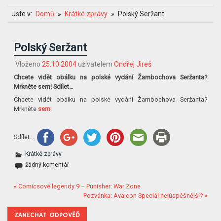
Jste v:
Domů
Krátké zprávy
Polský Seržant
Polský Seržant
Vloženo
25.10.2004
uživatelem
Ondřej Jireš
Chcete vidět obálku na polské vydání Žambochova Seržanta?
Mrkněte sem! Sdílet…
Chcete vidět obálku na polské vydání Žambochova Seržanta?
Mrkněte
sem
!
Sdílet...
Krátké zprávy
žádný komentář
« Comicsové legendy 9 – Punisher: War Zone
Pozvánka: Avalcon Speciál nejúspěšnější? »
ZANECHAT ODPOVĚĎ