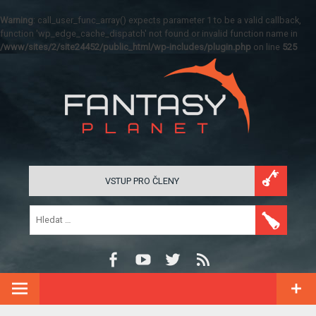
Warning
: call_user_func_array() expects parameter 1 to be a valid callback,
function 'wp_edge_cache_dispatch' not found or invalid function name in
/www/sites/2/site24452/public_html/wp-includes/plugin.php
on line
525
VSTUP PRO ČLENY