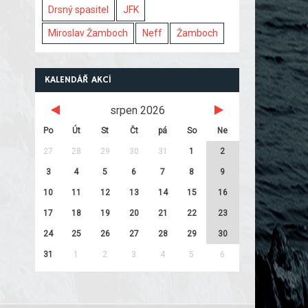
Drsný spasitel
JFK
Miroslav Žamboch
Neff
Žamboch
KALENDÁŘ AKCÍ
srpen 2026
Po
Út
St
Čt
pá
So
Ne
27
28
29
30
31
1
2
3
4
5
6
7
8
9
10
11
12
13
14
15
16
17
18
19
20
21
22
23
24
25
26
27
28
29
30
31
1
2
3
4
5
6