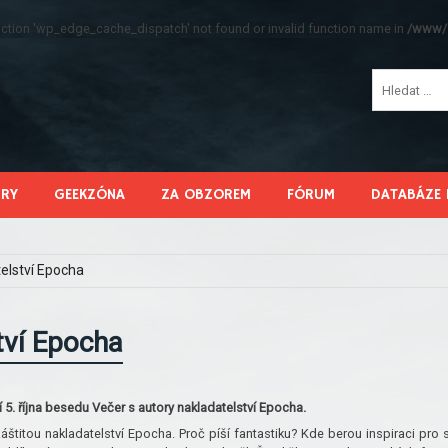
function 'wp_edge_cache_dispatch' not found or invalid function name in
/www/s
HRY
GEEKZÓNA
ZA OBZOREM
FÓRUM
DATABÁZE 
telství Epocha
tví Epocha
5. října besedu Večer s autory nakladatelství Epocha.
áštitou nakladatelství Epocha. Proč píší fantastiku? Kde berou inspiraci pro 