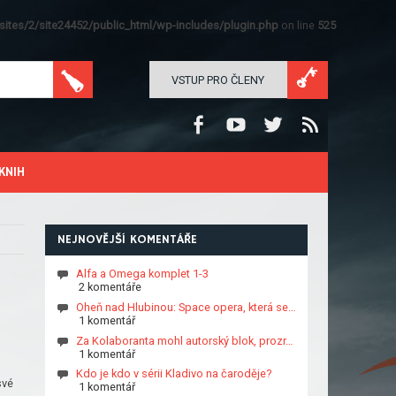
ites/2/site24452/public_html/wp-includes/plugin.php
on line
525
VSTUP PRO ČLENY
KNIH
NEJNOVĚJŠÍ KOMENTÁŘE
Alfa a Omega komplet 1-3
2 komentáře
Oheň nad Hlubinou: Space opera, která se…
1 komentář
Za Kolaboranta mohl autorský blok, prozr…
1 komentář
Kdo je kdo v sérii Kladivo na čaroděje?
své
1 komentář