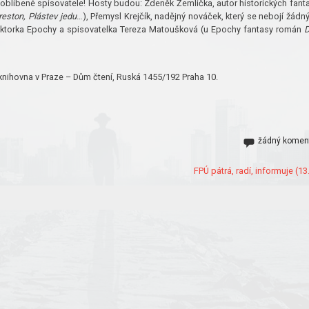
 oblíbené spisovatele! Hosty budou: Zdeněk Žemlička, autor historických fant
reston, Plástev jedu
…), Přemysl Krejčík, nadějný nováček, který se nebojí žádn
aktorka Epochy a spisovatelka Tereza Matoušková (u Epochy fantasy román
D
 knihovna v Praze – Dům čtení, Ruská 1455/192 Praha 10.
žádný komen
FPÚ pátrá, radí, informuje (13.