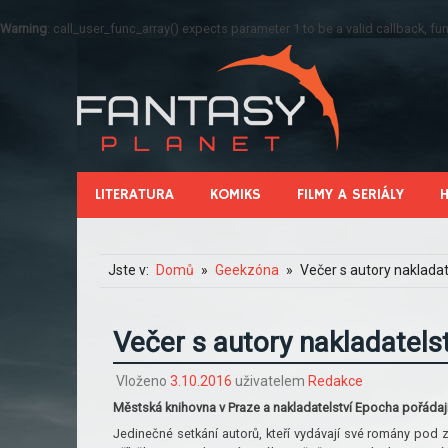
Warning
: call_user_func_array() expects parameter 1 to be a valid callback, 
LITERATURA
KOMIKS
FILMY A SERIÁLY
Jste v:
Domů
Geekzóna
Večer s autory naklada
Večer s autory nakladatels
Vloženo
3.10.2016
uživatelem
Redakce
Městská knihovna v Praze a nakladatelství Epocha pořádají 
Jedinečné setkání autorů, kteří vydávají své romány pod z