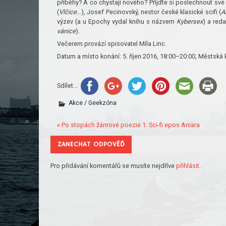
příběhy? A co chystají nového? Přijďte si poslechnout své
(
Vlčice
…), Josef Pecinovský, nestor české klasické scifi (
A
výzev (a u Epochy vydal knihu s názvem
Kybersex
) a red
vánice
).
Večerem provází spisovatel Míla Linc.
Datum a místo konání: 5. říjen 2016, 18:00–20:00, Městská
Sdílet...
Akce
/
Geekzóna
« Po stopách žánrové poezie 1: Sci-fi epos Aniara
ZANECHAT ODPOVĚĎ
Pro přidávání komentářů se musíte nejdříve
přihlásit
.