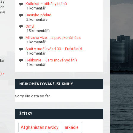
asy
Králokat – příběhy titánů
ých
1 komentář
ěti
Bastyho přelud
2 komentáře
Omyl
15 komentářů
Mirzova vize: …a pak skončil čas
1 komentář
Spát v moři hvězd 00 – Fraktální š…
1 komentář
Helikonie – Jaro (nové vydání)
tář
1 komentář
) »
NEJKOMENTOVANĚJŠÍ KNIHY
Sorry. No data so far.
ŠTÍTKY
Afghánistán navždy
arkádie