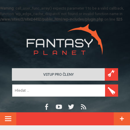
Warning
: call_user_func_array() expects parameter 1 to be a valid callback,
function 'wp_edge_cache_dispatch' not found or invalid function name in
/www/sites/2/site24452/public_html/wp-includes/plugin.php
on line
525
VSTUP PRO ČLENY