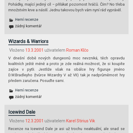
Pohádky, mající jediný cíl – přilákat pozornost hráčů. Čím? No třeba
množstvím krve a násilí. Jednu takovou bych vám nyní rád vyprávěl.
Herní recenze
žádný komentář
Wizards & Warriors
Vloženo
13.3.2001
uživatelem
Roman Klčo
V dnešní době nových dungeonů moc nevzniká, těch opravdu
kvalitních ještě méně a proto je zde reálná možnost, že si koupíte
zajíce v pytli. Jestliže však na obálce hry figuruje jméno
D.W.Bradleyho (tvůrce Wizardry V až VII) tak je nadprůměrnost hry
předem zaručena. Posuďte sami.
Herní recenze
žádný komentář
Icewind Dale
Vloženo
12.3.2001
uživatelem
Karel Stirius Vik
Recenze na Icewind Dale je asi už trochu neaktuální, ale snad se