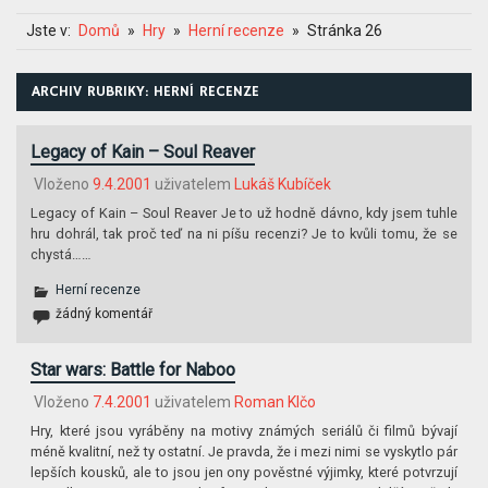
Jste v:
Domů
Hry
Herní recenze
Stránka 26
ARCHIV RUBRIKY: HERNÍ RECENZE
Legacy of Kain – Soul Reaver
Vloženo
9.4.2001
uživatelem
Lukáš Kubíček
Legacy of Kain – Soul Reaver Je to už hodně dávno, kdy jsem tuhle
hru dohrál, tak proč teď na ni píšu recenzi? Je to kvůli tomu, že se
chystá……
Herní recenze
žádný komentář
Star wars: Battle for Naboo
Vloženo
7.4.2001
uživatelem
Roman Klčo
Hry, které jsou vyráběny na motivy známých seriálů či filmů bývají
méně kvalitní, než ty ostatní. Je pravda, že i mezi nimi se vyskytlo pár
lepších kousků, ale to jsou jen ony pověstné výjimky, které potvrzují