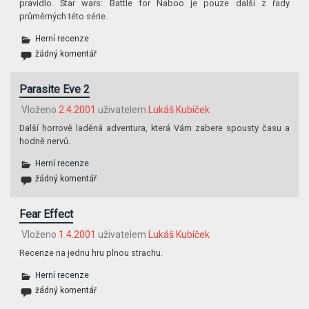
pravidlo. Star wars: Battle for Naboo je pouze další z řady
průměrných této série.
Herní recenze
žádný komentář
Parasite Eve 2
Vloženo
2.4.2001
uživatelem
Lukáš Kubíček
Další horrově laděná adventura, která Vám zabere spousty času a
hodně nervů.
Herní recenze
žádný komentář
Fear Effect
Vloženo
1.4.2001
uživatelem
Lukáš Kubíček
Recenze na jednu hru plnou strachu.
Herní recenze
žádný komentář