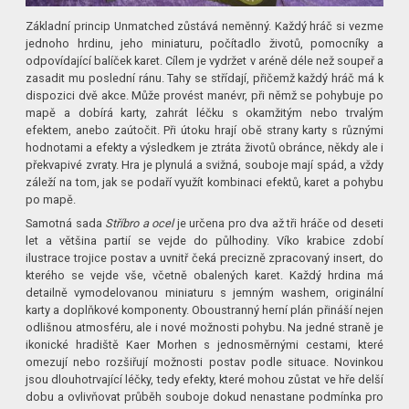
Základní princip Unmatched zůstává neměnný. Každý hráč si vezme
jednoho hrdinu, jeho miniaturu, počítadlo životů, pomocníky a
odpovídající balíček karet. Cílem je vydržet v aréně déle než soupeř a
zasadit mu poslední ránu. Tahy se střídají, přičemž každý hráč má k
dispozici dvě akce. Může provést manévr, při němž se pohybuje po
mapě a dobírá karty, zahrát léčku s okamžitým nebo trvalým
efektem, anebo zaútočit. Při útoku hrají obě strany karty s různými
hodnotami a efekty a výsledkem je ztráta životů obránce, někdy ale i
překvapivé zvraty. Hra je plynulá a svižná, souboje mají spád, a vždy
záleží na tom, jak se podaří využít kombinaci efektů, karet a pohybu
po mapě.
Samotná sada
Stříbro a ocel
je určena pro dva až tři hráče od deseti
let a většina partií se vejde do půlhodiny. Víko krabice zdobí
ilustrace trojice postav a uvnitř čeká precizně zpracovaný insert, do
kterého se vejde vše, včetně obalených karet. Každý hrdina má
detailně vymodelovanou miniaturu s jemným washem, originální
karty a doplňkové komponenty. Oboustranný herní plán přináší nejen
odlišnou atmosféru, ale i nové možnosti pohybu. Na jedné straně je
ikonické hradiště Kaer Morhen s jednosměrnými cestami, které
omezují nebo rozšiřují možnosti postav podle situace. Novinkou
jsou dlouhotrvající léčky, tedy efekty, které mohou zůstat ve hře delší
dobu a ovlivňovat průběh souboje dokud nenastane podmínka pro