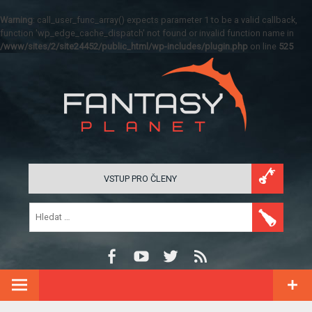
Warning
: call_user_func_array() expects parameter 1 to be a valid callback,
function 'wp_edge_cache_dispatch' not found or invalid function name in
/www/sites/2/site24452/public_html/wp-includes/plugin.php
on line
525
VSTUP PRO ČLENY