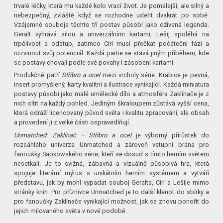
trvalé léčky, která mu každé kolo vrací život. Je pomalejší, ale silný a
nebezpečný, zvláště když se rozhodne udeřit dvakrát po sobě.
Vzájemné souboje těchto tří postav působí jako oživená legenda.
Geralt vyhrává silou a univerzálními kartami, Lešij spoléhá na
trpělivost a odstup, zatímco Ciri musí přečkat počáteční fázi a
rozvinout svůj potenciál. Každá partie se stává jiným příběhem, kde
se postavy chovají podle své povahy i zásobení kartami.
Produkčně patří
Stříbro a ocel
mezi vrcholy série. Krabice je pevná,
insert promyšlený, karty kvalitní a ilustrace vynikající. Každá miniatura
postavy působí jako malé umělecké dílo a atmosféra Zaklínače je z
nich cítit na každý pohled. Jediným škraloupem zůstává vyšší cena,
která odráží licencovaný původ světa i kvalitu zpracování, ale obsah
a provedení ji z velké části ospravedlňují.
Unmatched: Zaklínač – Stříbro a ocel
je výborný přírůstek do
rozsáhlého univerza Unmatched a zároveň vstupní brána pro
fanoušky Sapkowského série, kteří se dosud s tímto herním světem
nesetkali. Je to svižná, zábavná a vizuálně působivá hra, která
spojuje literární mýtus s unikátním herním systémem a vytváří
představu, jak by mohl vypadat souboj Geralta, Ciri a Lešije mimo
stránky knih. Pro příznivce Unmatched je to další klenot do sbírky a
pro fanoušky Zaklínače vynikající možnost, jak se znovu ponořit do
jejich milovaného světa v nové podobě.