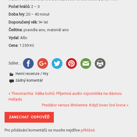
Počet hráčů:
2 – 3
Doba hry:
20 – 40 minut
Doporučený věk:
9+ let
Čeština:
pravidla ano, materiál ano
Vydal:
Albi
Cena:
1 259 Kč
Sdílet...
Herní recenze
/
Hry
žádný komentář
« Theomachia: Válka bohů: Příjemná audio vzpomínka na dávnou
Helladu
Predátor versus Wolverine: Když lovec loví lovce »
ZANECHAT ODPOVĚĎ
Pro přidávání komentářů se musíte nejdříve
přihlásit
.