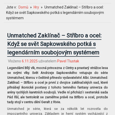
Jste v:
Domů
Hry
Unmatched Zaklínač – Stříbro a ocel:
Když se svět Sapkowského potká s legendárním soubojovým
systémem
Unmatched Zaklínač – Stříbro a ocel:
Když se svět Sapkowského potká s
legendárním soubojovým systémem
Vloženo
6.11.2025
uživatelem
Pavel Tlustak
Legendární Bílý vlk, mocná princezna z Cintry a prastarý strážce lesa
se svými vlky. Svět Andrzeje Sapkowského vstupuje do série
Unmatched, kterou v češtině přineslo vydavatelství Albi. Unmatched:
Zaklínač – Stříbro a ocel je první z dvojice zaklínačských sad, které
přinášejí ikonické postavy z tohoto temného fantasy univerza do
arény rychlých karetních soubojů. Vedle ní přichází i sesterská sada
Pád říší, ale tentokrát se zaměřme právě na Stříbro a ocel, protože
tady stojí v centru dění Geralt z Rivie.
Unmatched je série, která se za několik let rozrostla do
impozantního univerza. Základem je herní systém vycházející z