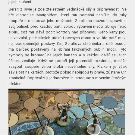
jejich zrušení.
Geralt z Rivie je zde ztělestněm vědmácké síly a připravenosti. Ve
hře disponuje Marigoldem, který mu pomáhá nahlížet do ruky
soupeře a oslabovat jeho možnosti. Geralt má možnost upravit si
svůj balíček před každou partií volbou vybavení mečů, zbroje nebo
elixíru, což mu dává pocit kontroly nad přípravou. Jeho karty jsou
univerzální, plné silných útoků i pevných obran a ve hře patří mezi
nejnebezpečnější postavy. Ciri, Geraltova chráněnka a dítě osudu,
má balíček postavený na sbírání takzvaných bublin moci. Tyto
symboly se hromadí na jejích kartách a s každou další se jejich
účinek zesiluje. Když se podaří její potenciál rozvinout, dokáže
zasypat soupeře vlnou útoků neuvěřitelné síly. Rizikem je však
závislost na kartách, protože pokud nepřijdou ty pravé, zůstane Ciri
zranitelná. Doprovází ji jednorožec Ihuarraquax s mocným útočným
efektem.