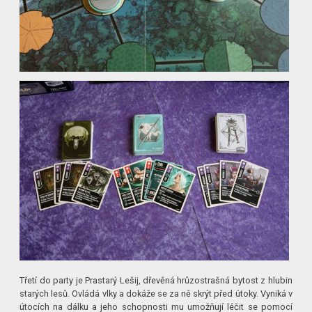
Třetí do party je Prastarý Lešij, dřevěná hrůzostrašná bytost z hlubin
starých lesů. Ovládá vlky a dokáže se za ně skrýt před útoky. Vyniká v
útocích na dálku a jeho schopnosti mu umožňují léčit se pomocí