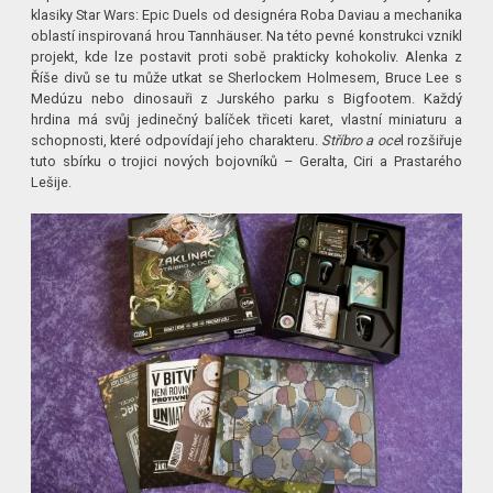
klasiky Star Wars: Epic Duels od designéra Roba Daviau a mechanika
oblastí inspirovaná hrou Tannhäuser. Na této pevné konstrukci vznikl
projekt, kde lze postavit proti sobě prakticky kohokoliv. Alenka z
Říše divů se tu může utkat se Sherlockem Holmesem, Bruce Lee s
Medúzu nebo dinosauři z Jurského parku s Bigfootem. Každý
hrdina má svůj jedinečný balíček třiceti karet, vlastní miniaturu a
schopnosti, které odpovídají jeho charakteru.
Stříbro a oce
l rozšiřuje
tuto sbírku o trojici nových bojovníků – Geralta, Ciri a Prastarého
Lešije.