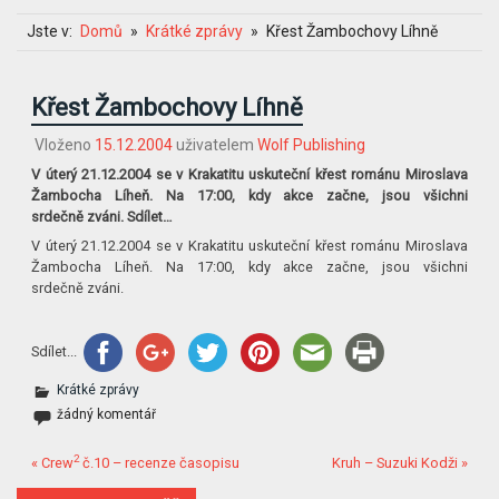
Jste v:
Domů
Krátké zprávy
Křest Žambochovy Líhně
Křest Žambochovy Líhně
Vloženo
15.12.2004
uživatelem
Wolf Publishing
V úterý 21.12.2004 se v Krakatitu uskuteční křest románu Miroslava
Žambocha Líheň. Na 17:00, kdy akce začne, jsou všichni
srdečně zváni. Sdílet…
V úterý 21.12.2004 se v Krakatitu uskuteční křest románu Miroslava
Žambocha Líheň. Na 17:00, kdy akce začne, jsou všichni
srdečně zváni.
Sdílet...
Krátké zprávy
žádný komentář
2
« Crew
č.10 – recenze časopisu
Kruh – Suzuki Kodži »