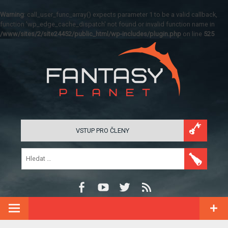
Warning
: call_user_func_array() expects parameter 1 to be a valid callback,
function 'wp_edge_cache_dispatch' not found or invalid function name in
/www/sites/2/site24452/public_html/wp-includes/plugin.php
on line
525
VSTUP PRO ČLENY